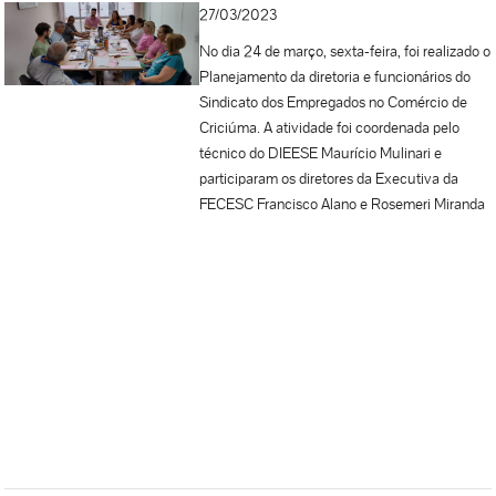
sorteio de brindes. Fonte: CUT-SC | Escrito
27/03/2023
por: Pricila Baade/CUT...
No dia 24 de março, sexta-feira, foi realizado o
Planejamento da diretoria e funcionários do
Sindicato dos Empregados no Comércio de
Criciúma. A atividade foi coordenada pelo
técnico do DIEESE Maurício Mulinari e
participaram os diretores da Executiva da
FECESC Francisco Alano e Rosemeri Miranda
Prado, e a secretária Eva Fernandes. A atual
diretoria do SEC Criciúma foi eleita em
dezembro do ano passado e, agora, enfrenta
um grande desafio para manter o Sindicato e
reconquistar a confiança dos trabalhadores do
Comércio de sua base. O presidente da
FECESC, Francisco Alano, mais uma vez
colocou a Federação à disposição da
presidente, Juliana de Oliveira Matias, e dos
demais diretores e funcionários: “As
dificuldades são inúmeras, mas certamente os