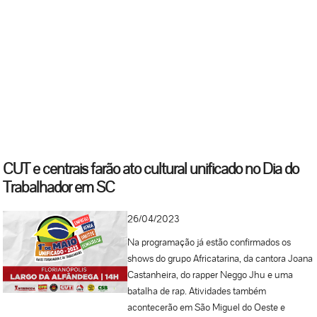
Regional e também junto ao governo federal,
para que o Ministério do Trabalho seja
valorizado; como afirmamos no documento
entregue, acreditamos em mudanças
significativas, considerando que o Presidente
Lula tem sua origem no movimento sindical
dos metalúrgicos e sabe da importância que
tem um órgão de governo atuante,
especialmente o Ministério do Trabalho”,
destacou o presidente da FECESC Francisco...
CUT e centrais farão ato cultural unificado no Dia do
Trabalhador em SC
26/04/2023
Na programação já estão confirmados os
shows do grupo Africatarina, da cantora Joana
Castanheira, do rapper Neggo Jhu e uma
batalha de rap. Atividades também
acontecerão em São Miguel do Oeste e