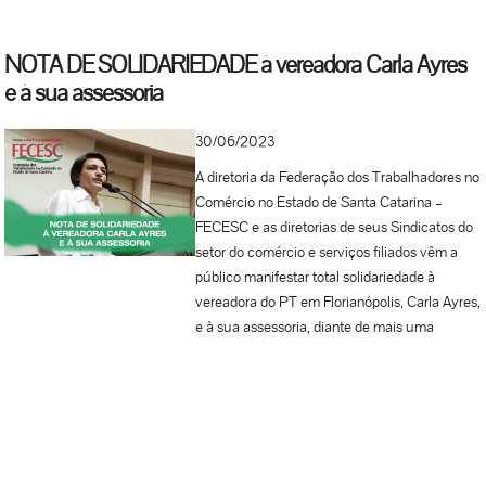
NOTA DE SOLIDARIEDADE à vereadora Carla Ayres
e à sua assessoria
30/06/2023
A diretoria da Federação dos Trabalhadores no
Comércio no Estado de Santa Catarina –
FECESC e as diretorias de seus Sindicatos do
setor do comércio e serviços filiados vêm a
público manifestar total solidariedade à
vereadora do PT em Florianópolis, Carla Ayres,
e à sua assessoria, diante de mais uma
ameaça de morte recebida. Desde o início de
seu mandato, é a sexta vez que tentam calar
seu trabalho através deste tipo de ameaça. O
ato de ódio se repete, através de um discurso
criminoso, com teor misógino, machista,
LGBTfóbico e político. Não podemos