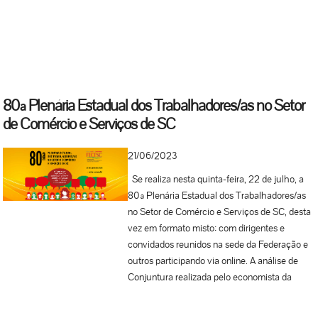
permanecer impassíveis diante do ocorrido,
precisamos nos unir, todos, pela causa
defendida de forma tão competente pela
vereadora. Carla Ayres e sua assessoria
cumprem mandato atuando de maneira
incansável na defesa dos direitos dos
80ª Plenária Estadual dos Trabalhadores/as no Setor
trabalhadores, das mulheres e da população
de Comércio e Serviços de SC
LGBTQIA+. Que os culpados sejam
identificados e punidos de forma exemplar!
21/06/2023
Estamos ao lado da vereadora e sua equipe,
nos unindo na luta por um mundo mais justo,
Se realiza nesta quinta-feira, 22 de julho, a
humano e igual, e dizendo BASTA ao
80ª Plenária Estadual dos Trabalhadores/as
preconceito! Reafirmaremos sempre que
no Setor de Comércio e Serviços de SC, desta
ameaçar, perseguir e proferir discurso de ódio,
vez em formato misto: com dirigentes e
É CRIME! Continue na luta, vereadora,
convidados reunidos na sede da Federação e
estamos ao seu lado e não nos calarão!
outros participando via online. A análise de
Diretorias da FECESC e dos Sindicatos filiados
Conjuntura realizada pelo economista da
Santa Catarina, 29 de junho de...
subseção do DIEESE na FECESC, Maurício
Mulinari, iniciará o dia. Na sequência, ainda