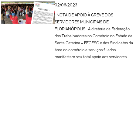
especialista em Direitos Humanos (UPO –
02/06/2023
Espanha) 12h30 – Intervalo para almoço
14h00 Conteúdo final das...
NOTA DE APOIO À GREVE DOS
SERVIDORES MUNICIPAIS DE
FLORIANÓPOLIS A diretoria da Federação
dos Trabalhadores no Comércio no Estado de
Santa Catarina – FECESC e dos Sindicatos da
área do comércio e serviços filiados
manifestam seu total apoio aos servidores
municipais de Florianópolis, em greve desde o
dia 31 de maio. Mais uma vez, os servidores da
capital dão um exemplo de união e
mobilização, iniciando um movimento coeso
em defesa dos serviços públicos e, portanto,
de toda a população atendida. O prefeito
Topázio Neto desfere mais um ataque
absurdo à saúde pública do município,
anunciando a terceirização de vários serviços
na área e, ainda, pretende incluir a educação e
mais secretarias no mesmo processo. Os