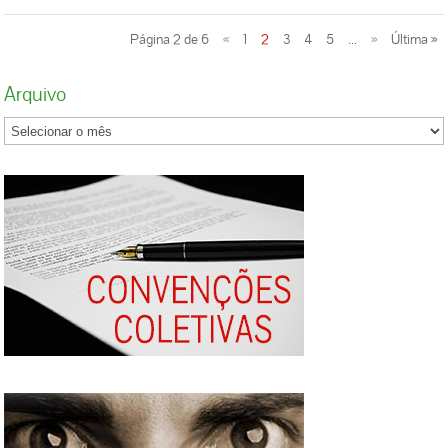
também a nossa, de construir, dia após dia,
um futuro mais digno e justo para todos.
Página 2 de 6
«
1
2
3
4
5
...
»
Última »
TRAZEMOS NA BAGAGEM UMA HISTÓRIA
DE MUITA DISPOSIÇÃO PARA A LUTA!...
Arquivo