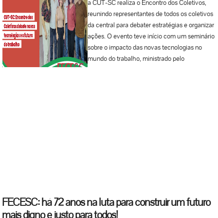
a CUT-SC realiza o Encontro dos Coletivos,
reunindo representantes de todos os coletivos
da central para debater estratégias e organizar
ações. O evento teve início com um seminário
sobre o impacto das novas tecnologias no
mundo do trabalho, ministrado pelo
pesquisador Marco Antonio Gonsales de
Oliveira, doutor em administração de
empresas pela PUC-SP e pós-doutorando em
Sociologia do Trabalho na Unicamp. Marco,
que integra o grupo de investigação Mundo do
Trabalho e suas Metamorfoses, apresentou
uma análise aprofundada sobre a ‘uberização’
do trabalho, destacando as implicações da
gestão algorítmica, da superexploração e da
datificação. O pesquisador abordou também
as novas formas de organização e controle do
trabalho, além das resistências e lutas
FECESC: há 72 anos na luta para construir um futuro
enfrentadas pelos trabalhadores nesse
mais digno e justo para todos!
contexto. O primeiro dia do encontro contou