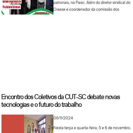
patronais, na Fiesc. Além do diretor sindical do
Dieese e coordenador da comissão dos
trabalhadores, Ivo Castanheira, também
representam os trabalhadores Anésio
Schneider, da Federação dos Hoteleiros de
Santa Catarina, e Moacir José Effting, da
Federação dos Trabalhadores Gráficos de
Santa Catarina. O documento foi entregue e a
data para a primeira rodada de negociação do
Piso Salarial foi agendada para o próximo dia
03 de...
Encontro dos Coletivos da CUT-SC debate novas
tecnologias e o futuro do trabalho
06/11/2024
Nesta terça e quarta-feira, 5 e 6 de novembro,