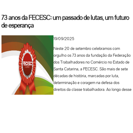
73 anos da FECESC: um passado de lutas, um futuro
de esperança
19/09/2025
Neste 20 de setembro celebramos com
orgulho os 73 anos da fundação da Federação
dos Trabalhadores no Comércio no Estado de
Santa Catarina, a FECESC. São mais de sete
décadas de história, marcadas por luta,
determinação e coragem na defesa dos
direitos da classe trabalhadora. Ao longo desse
caminho, desafios não faltaram, mas sempre
foram enfrentados com a força da união e a
firmeza de quem acredita em um futuro mais
justo e digno. Parabenizamos nossa FECESC
e sua diretoria por estes 73 anos de conquistas
e resistência! Que essa trajetória continue