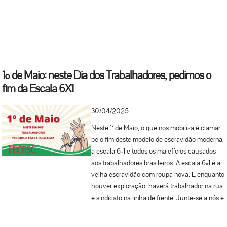
inspirando gerações de trabalhadores e
trabalhadoras, fortalecendo nossa organização
coletiva e reafirmando o compromisso de
seguir na linha de frente das lutas sociais e
sindicais. O caminho é árduo, mas juntos
seguimos firmes, lado a lado com a FECESC,
1º de Maio: neste Dia dos Trabalhadores, pedimos o
carregando em nossa bagagem uma história
fim da Escala 6X1
que nunca se cansa de...
30/04/2025
Neste 1° de Maio, o que nos mobiliza é clamar
pelo fim deste modelo de escravidão moderna,
a escala 6×1 e todos os malefícios causados
aos trabalhadores brasileiros. A escala 6×1 é a
velha escravidão com roupa nova. E enquanto
houver exploração, haverá trabalhador na rua
e sindicato na linha de frente! Junte-se a nós e
fortaleça a...