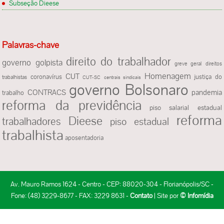
Subseção Dieese
Palavras-chave
direito do trabalhador
governo golpista
greve geral
direitos
Homenagem
CUT
justiça do
coronavírus
trabalhistas
CUT-SC
centrais sindicais
governo Bolsonaro
CONTRACS
pandemia
trabalho
reforma da previdência
piso salarial estadual
reforma
Dieese
trabalhadores
piso estadual
trabalhista
aposentadoria
Av. Mauro Ramos 1624 - Centro - CEP: 88020-304 - Florianópolis/SC -
Fone: (48) 3229-8677 - FAX: 3229 8631 -
Contato
| Site por
© Infomídia