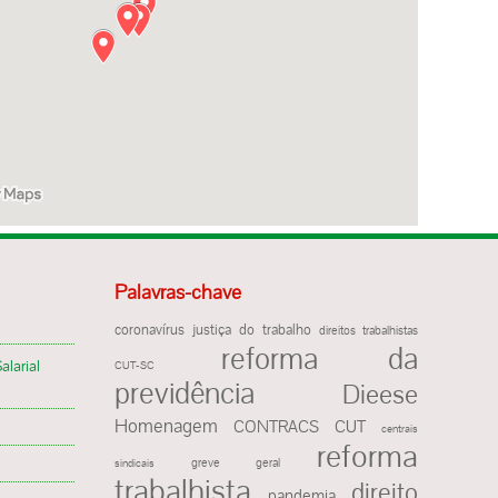
Palavras-chave
justiça do trabalho
coronavírus
direitos trabalhistas
reforma da
alarial
CUT-SC
previdência
Dieese
Homenagem
CONTRACS
CUT
centrais
reforma
greve geral
sindicais
trabalhista
direito
pandemia