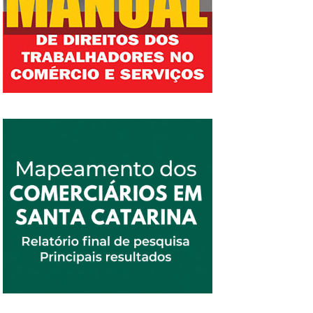
presidente do SEEF, Rogério Manoel Correa,
FETESSESC, FETIAESC, FETIESC, FETICOM,
em sua fala ressaltou a importância dos
FETIGESC, FETIMMESC, FETRATUH e
valores do Piso como referência para as
FEVASC. A preocupação agora é que o
negociações conduzidas pelos sindicatos das
Projeto de Lei a ser encaminhado pelo
demais categorias, com impacto
governo do Estado seja aprovado com
principalmente nas negociações que ocorrem
tranquilidade na Assembleia Legislativa:
no primeiro semestre. “Se formos olhar o
“Solicitamos que as entidades patronais façam
salário mínimo conforme previsto na
uma campanha junto aos deputados
Constituição Federal e que o DIEESE divulga,
estaduais para que se sensibilizem da
ainda...
importância do Piso Estadual para a
sociedade em geral, beneficiando aqueles
trabalhadores que não estão amparados por
Convenções Coletivas de Trabalho”, afirmou
Ivo Castanheira, que também é diretor da
FECESC. Para o presidente da Nova Central
Sindical dos Trabalhadores (NCST), Altamiro
Perdoná, “o resultado foi excelente e vai
refletir bastante nas negociações do mês de...