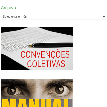
catarinense está representado aqui nesta
acordo será enviada ao governador do Estado,
Arquivo
mesa, as Federações dos metalúrgicos,
que deverá encaminhar um Projeto de Lei à
construção civil, gráficos, alimentação, saúde,
Assembleia Legislativa para análise a
comércio, enfim, toas as federações de
aprovação. Na avaliação do diretor sindical do
trabalhadores estão integradas nesta
Dieese e coordenador da mesa pelo lado dos
negociação e as Centrais Sindicais também”,
trabalhadores, Ivo Castanheira, a negociação
lembrou Moacir Effting, presidente da
foi boa diante da atual conjuntura. “As
Federação dos Trabalhadores Gráficos de SC.
negociações foram difíceis, tínhamos os
Osvaldo Mafra, da Força Sindical,
índices de 5,93% para a inflação, mais o
complementou lembrando que o Piso Salarial
aumento do Salário Mínimo em janeiro, de
Estadual valoriza o salário daqueles que não
7,43%, e ainda os 8,91% de reajuste para o
tem representação sindical: “Os trabalhadores
Salário Mínimo, anunciados pelo governo
inorganizados, que não têm sua representação
federal (o valor passará de R$ 1.302,00 para
no dia a dia, estão sendo contemplado com
R$ 1.320,00 a partir de maio)”, lembrou
essa negociação, o que é de suma
Castanheira. Participaram das negociações
importância principalmente para as pequenas
pelo lado dos trabalhadores as Centrais
cidades de Santa Catarina, onde esses valores
Sindicais CSB, CTB, CUT, Força Sindical,
serão um incremento para a economia destas
NCST e UGT, além dos representantes das
cidades”. O Secretário Geral da CUT-SC e
Federações: FECESC, FETAESC, FETEESC,