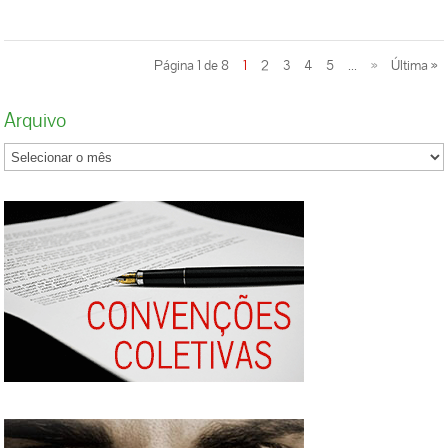
ensino. A empresa foi obrigada a pagar R$ 6
que em sua cláusula 15ª prevê: “A função
mil à trabalhadora. Outro caso ocorreu na
efetivamente exercida pelo empregado será
Paraíba, onde um trabalhador contratado para
anotada na carteira de trabalho e nenhum
Página 1 de 8
1
2
3
4
5
...
»
Última »
o setor de carga e descarga de caminhões em
empregado, que não seja servente, zelador ou
uma grande empresa, por decisão da 1ª Turma
faxineiro será obrigado a fazer serviços de
Arquivo
do TRT-PB, teve seu contrato de trabalho
limpeza ou assemelhados. No caso dos
intermitente convertido em contrato de
comissionados será anotado o percentual
trabalho por tempo indeterminado. Para a
percebido e seu salário fixo, exceto quando as
Justiça, a prova foi o pagamento de um salário
comissões constem em contrato individual.” A
mínimo mensal, sem referência a valores
presidente do SEC Xaxim Fatima Maria
devidos a título de dias ou horas de trabalho.
Andolfatto Taborda contou que, quando
No Amazonas um jardineiro que trabalhava
constatadas pelo Sindicato as irregularidades
em período integral teve seu contrato
na empresa, dirigentes estiveram no local
intermitente anulado pela 2ª Turma do TRT e
solicitando o cumprimento da Convenção,
convertido em contrato por tempo
mas não obtiveram sucesso. Cumprindo seu
indeterminado ao ser constatado que ele que
papel, o Sindicato encaminhou denúncia ao
ele trabalhava diariamente. A empresa foi
Ministério Público do Trabalho, que realizou
obrigada a pagar ao jardineiro todas as verbas
fiscalização no supermercado. Em agosto de
rescisórias levando em consideração todo o
2019, um auditor-fiscal do MPT realizou
período trabalhado e à disposição do