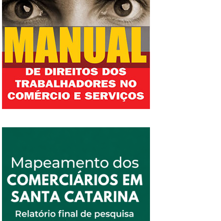
diligência ao supermercado e constatou que
empregador. O coordenador nacional de
um empregado com função de empacotador
Combate às Fraudes nas Relações de
realizava a limpeza de vidraça da fachada do
Trabalho (Conafret) do Ministério Público do
estabelecimento, em uma altura de cerca de
Trabalho (MPT), procurador Tadeu Henrique
sete metros, segundo o auto de infração. “O
Lopes da Cunha, avalia que a Justiça acertou
Sindicato tinha a informação de que o desvio
em cancelar o contrato de trabalho
de função ocorria com vários dos
intermitente nesses três exemplos....
trabalhadores, assim entramos com ação
judicial para fazer cumprir a Convenção
Coletiva”, lembrou a presidente do Sindicato.
No dia 27 de janeiro de 2021 foi publicada a
decisão do juiz Regis Trindade de Mello, que
determinou que condenou a empresa a: “1.
Abster-se de designar empregados não
ocupantes de cargos de servente, zelador ou
faxineiro para realizar tarefas de limpeza e
semelhantes; Observar as regras da NR-35
(Portaria 313/12) quando da realização de
trabalho em altura, inclusive quanto ao
fornecimento dos equipamentos de proteção