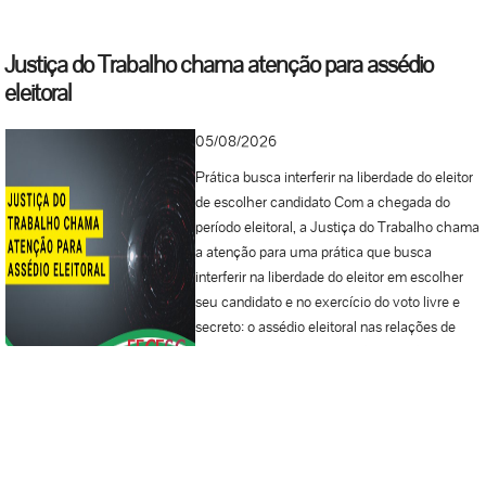
Justiça do Trabalho chama atenção para assédio
eleitoral
05/08/2026
Prática busca interferir na liberdade do eleitor
de escolher candidato Com a chegada do
período eleitoral, a Justiça do Trabalho chama
a atenção para uma prática que busca
interferir na liberdade do eleitor em escolher
seu candidato e no exercício do voto livre e
secreto: o assédio eleitoral nas relações de
trabalho. Em muitas situações, patrões ou
pessoas em posição de poder agem para
induzir o trabalhador a votar em determinado
político, às vezes com promessas de
benefícios ou mesmo com ameaças à
continuidade do emprego. A prática é proibida