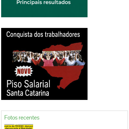
devidos; Pagar multa convencional no importe
de 20% do salário normativo a cada
substituído que tiver sido indevidamente
indicado a realizar serviços de limpeza e por
episódio.” A sentença prevê ainda uma multa
por descumprimento dos itens 1 e 2, no valor
de R$ 500,00 por empregado e por dia de
descumprimento, revertida ao empregado
prejudicado, além de designar à empresa as
custas judiciais do Sindicato. “Nós
comemoramos esta decisão porque ela
restabelece um direito legítimo, garantido na
Convenção Coletiva, e é um caso exemplar
para as outras empresas da região. Queremos
mostrar que o Sindicato está...
Fotos recentes