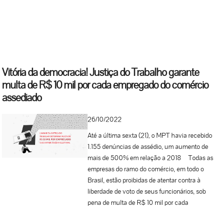
e pode gerar consequências nas esferas
trabalhista, eleitoral e, conforme o caso,
criminal. O assédio eleitoral ocorre quando
alguém utiliza sua posição de poder no
ambiente de trabalho para influenciar,
constranger ou pressionar trabalhadores a
Vitória da democracia! Justiça do Trabalho garante
votar, deixar de votar ou apoiar determinado
multa de R$ 10 mil por cada empregado do comércio
candidato, partido ou posicionamento político.
assediado
Essas situações podem dar origem a ações
trabalhistas na Justiça do Trabalho,
especialmente em casos de ameaça,
26/10/2022
constrangimento, discriminação ou abuso do
Até a última sexta (21), o MPT havia recebido
poder diretivo do empregador, com
1.155 denúncias de assédio, um aumento de
possibilidade de responsabilização e
mais de 500% em relação a 2018 Todas as
indenização pelos danos causados. Esse foi o
empresas do ramo do comércio, em todo o
caso de uma indústria de embalagens de Rio
Brasil, estão proibidas de atentar contra à
Verde (GO), condenada por coação política no
liberdade de voto de seus funcionários, sob
ambiente de trabalho durante o segundo turno
pena de multa de R$ 10 mil por cada
das eleições de 2022. No curso do processo
trabalhador assediado. Bem como, são