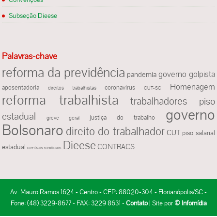
Subseção Dieese
Palavras-chave
reforma da previdência
governo golpista
pandemia
Homenagem
aposentadoria
coronavírus
direitos trabalhistas
CUT-SC
reforma trabalhista
trabalhadores
piso
governo
estadual
justiça do trabalho
greve geral
Bolsonaro
direito do trabalhador
CUT
piso salarial
Dieese
CONTRACS
estadual
centrais sindicais
Av. Mauro Ramos 1624 - Centro - CEP: 88020-304 - Florianópolis/SC -
Fone: (48) 3229-8677 - FAX: 3229 8631 -
Contato
| Site por
© Infomídia