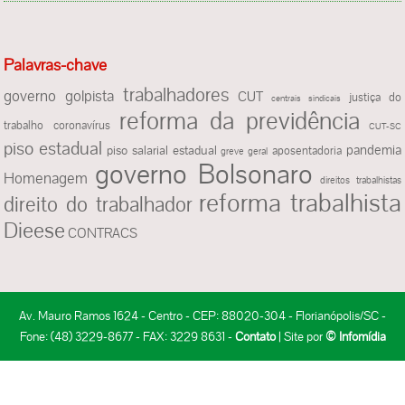
Palavras-chave
trabalhadores
governo golpista
CUT
justiça do
centrais sindicais
reforma da previdência
trabalho
coronavírus
CUT-SC
piso estadual
pandemia
piso salarial estadual
aposentadoria
greve geral
governo Bolsonaro
Homenagem
direitos trabalhistas
reforma trabalhista
direito do trabalhador
Dieese
CONTRACS
Av. Mauro Ramos 1624 - Centro - CEP: 88020-304 - Florianópolis/SC -
Fone: (48) 3229-8677 - FAX: 3229 8631 -
Contato
| Site por
© Infomídia