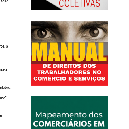
-feira
ros, a
deste
pletou.
rno”,
 em