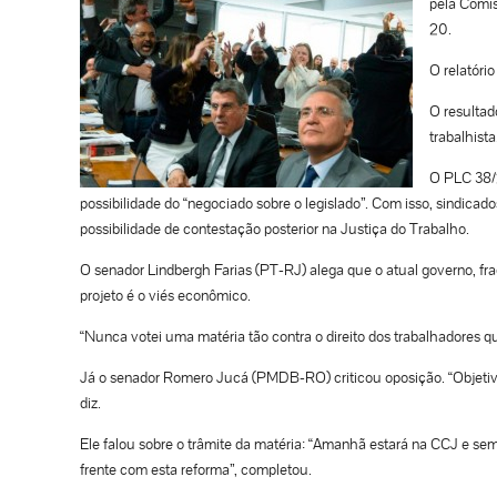
pela Comis
20.
O relatóri
O resultad
trabalhista
O PLC 38/2
possibilidade do “negociado sobre o legislado”. Com isso, sindicad
possibilidade de contestação posterior na Justiça do Trabalho.
O senador Lindbergh Farias (PT-RJ) alega que o atual governo, frag
projeto é o viés econômico.
“Nunca votei uma matéria tão contra o direito dos trabalhadores qua
Já o senador Romero Jucá (PMDB-RO) criticou oposição. “Objetivo
diz.
Ele falou sobre o trâmite da matéria: “Amanhã estará na CCJ e s
frente com esta reforma”, completou.