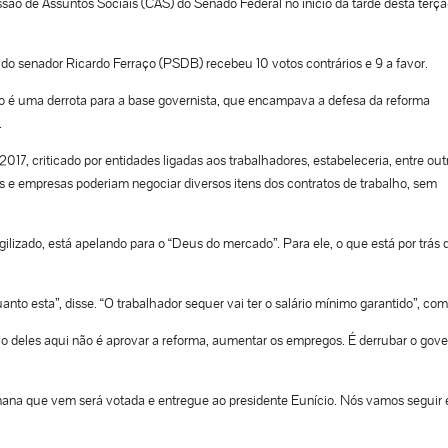
são de Assuntos Sociais (CAS) do Senado Federal no início da tarde desta terça
o do senador Ricardo Ferraço (PSDB) recebeu 10 votos contrários e 9 a favor.
o é uma derrota para a base governista, que encampava a defesa da reforma
.
017, criticado por entidades ligadas aos trabalhadores, estabeleceria, entre out
os e empresas poderiam negociar diversos itens dos contratos de trabalho, sem
ilizado, está apelando para o “Deus do mercado”. Para ele, o que está por trás 
nto esta”, disse. “O trabalhador sequer vai ter o salário mínimo garantido”, com
 deles aqui não é aprovar a reforma, aumentar os empregos. É derrubar o gove
emana que vem será votada e entregue ao presidente Eunício. Nós vamos seguir