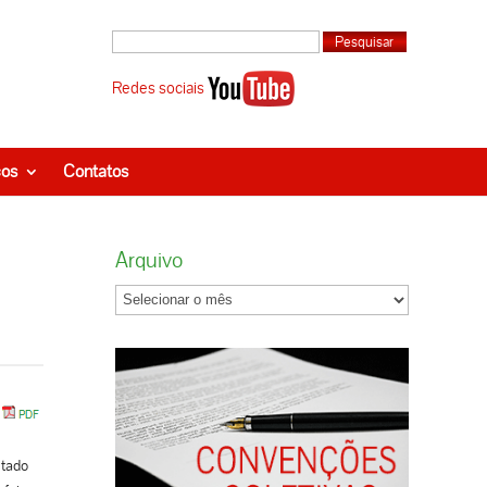
Redes sociais
ços
Contatos
Arquivo
itado