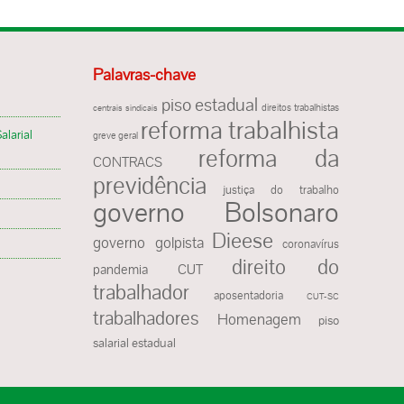
Palavras-chave
piso estadual
direitos trabalhistas
centrais sindicais
reforma trabalhista
alarial
greve geral
reforma da
CONTRACS
previdência
justiça do trabalho
governo Bolsonaro
Dieese
governo golpista
coronavírus
direito do
pandemia
CUT
trabalhador
aposentadoria
CUT-SC
trabalhadores
Homenagem
piso
salarial estadual