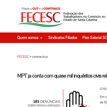
Quem somos
Sindicatos Filiados
Piso Salarial S
FECESC
»
coronavírus
MPT já conta com quase mil inquéritos civis re
07/0
Em no
de 5