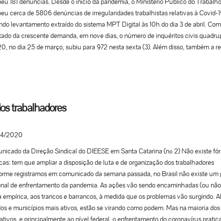
eu 181 denúncias. Desde o início da pandemia, o Ministério Público do Trabalho
eu cerca de 5806 denúncias de irregularidades trabalhistas relativas à Covid-1
do levantamento extraído do sistema MPT Digital às 10h do dia 3 de abril. Co
tado da crescente demanda, em nove dias, o número de inquéritos civis quadrup
0, no dia 25 de março, subiu para 972 nesta sexta (3). Além disso, também a re
núncias envolvendo o referido tema, os procuradores do MPT já fizeram mais d
despachos e emitiram mais de 10.700 notificações, ofícios e requisições, em t
tório nacional. O órgão ainda instaurou 480 procedimentos promocionais, com o
ivo de promover o diálogo social e conscientizar os empregadores acerca das m
em adotadas para garantir a proteção à saúde e à segurança dos trabalhadores 
dos trabalhadores
lhadoras, diante dos riscos de contágio. Os procedimentos promocionais gerar
 de 3300 recomendações dirigidas a diferentes setores da economia, nas 24 u
04/2020
nais. Entre as recomendações, o MPT no Mato Grosso do Sul emitiu notificaçõe
sas de transporte urbano de Campo Grande, Dourados, Três Lagoas, Ponta Po
icado da Direção Sindical do DIEESE em Santa Catarina (nº 2) Não existe fó
bá, para recomendar diretrizes de enfrentamento à Covid-19, com o objetivo d
as: tem que ampliar a disposição de luta e de organização dos trabalhadores
nir o contágio entre trabalhadores e passageiros do sistema de transporte, tend
orme registramos em comunicado da semana passada, no Brasil não existe um 
 a ampliação do serviço para atender profissionais de atividades essenciais, dec
onal de enfrentamento da pandemia. As ações vão sendo encaminhadas (ou não
Município de Campo Grande. MEDIAÇÕES Para solucionar os conflitos trabalhi
 empírica, aos trancos e barrancos, à medida que os problemas vão surgindo. A
rentes da crise provocada pelo novo coronavírus, o MPT tem privilegiado os ac
os e municípios mais ativos, estão se virando como podem. Mas na maioria dos
ções, em consonância com a vocação conciliatória que possui. Até o momento
ativos, e principalmente ao nível federal, o enfrentamento do coronavírus prati