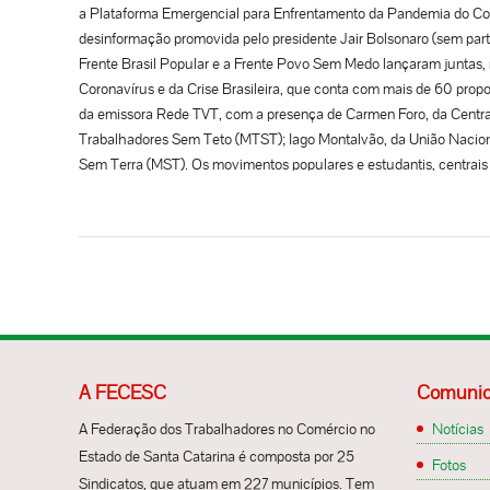
e dos
do ca
a Plataforma Emergencial para Enfrentamento da Pandemia do Cor
em Sa
aprof
desinformação promovida pelo presidente Jair Bolsonaro (sem parti
nomes
afirm
Frente Brasil Popular e a Frente Povo Sem Medo lançaram juntas, 
mais 
irred
Coronavírus e da Crise Brasileira, que conta com mais de 60 prop
negoc
da emissora Rede TVT, com a presença de Carmen Foro, da Centra
Organ
Trabalhadores Sem Teto (MTST); Iago Montalvão, da União Nacion
conve
Sem Terra (MST). Os movimentos populares e estudantis, centrais sin
dos t
denunciam que o governo Bolsonaro não assumiu medidas eficazes 
traba
a segurança e bem-estar da população brasileira. As organizaçõe
como 
sanitária, uma vez que o próprio presidente atua contra as reco
cidad
organizações, fortalecer “as vozes de milhões de brasileiros e bra
Const
pautar medidas para diminuir as consequências da atual crise eco
prece
167 mortes no Brasil. “Nos pautamos pela defesa da vida, pela con
que p
individualismo de nada valem para enfrentar essa crise. Todas as 
traba
ação coletiva, por união e solidariedade popular”, aponta o manif
ínteg
A FECESC
Comunic
crise econômica e política do país é anterior à epidemia e aponta 
Fonte
valoriza o Estado como garantidor de direitos humanos e sociais. 
A Federação dos Trabalhadores no Comércio no
Notícias
que, mesmo antes do coronavírus, já vinham impondo as piores c
Estado de Santa Catarina é composta por 25
Fotos
estagnação econômica, desmonte de serviços públicos, aumento da
Sindicatos, que atuam em 227 municípios. Tem