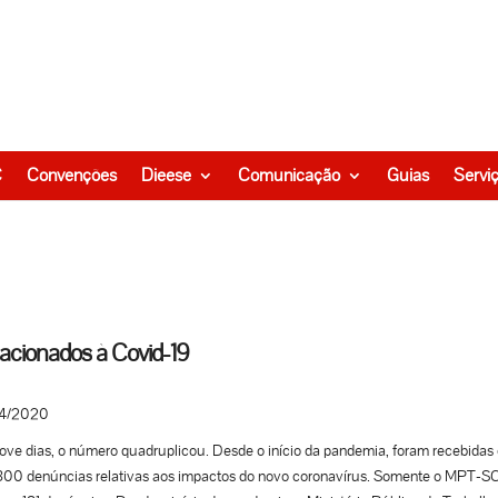
C
Convenções
Dieese
Comunicação
Guias
Servi
lacionados à Covid-19
4/2020
ve dias, o número quadruplicou. Desde o início da pandemia, foram recebidas
800 denúncias relativas aos impactos do novo coronavírus. Somente o MPT-S