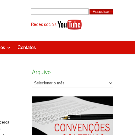
Redes sociais
ços
Contatos
Arquivo
 cerca
C