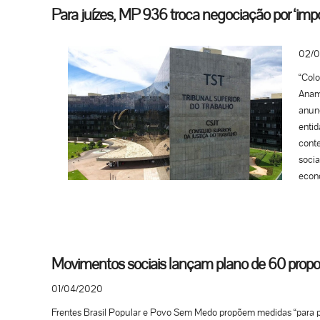
proj
como 
Para juízes, MP 936 troca negociação por ‘impo
auxíl
os tr
é ins
defin
02/
de al
temos
Flori
agora
“Colo
momen
plane
Anama
é “pe
anunc
já ha
entid
situa
conte
isola
socia
líder
econ
que m
sempr
Conf
pontu
núme
de qu
todas
notad
munic
suas 
Movimentos sociais lançam plano de 60 propos
unive
traba
repre
01/04/2020
traba
preo
disso
Frentes Brasil Popular e Povo Sem Medo propõem medidas “para p