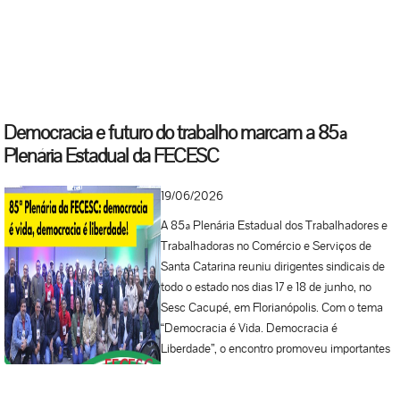
e pode gerar consequências nas esferas
trabalhista, eleitoral e, conforme o caso,
criminal. O assédio eleitoral ocorre quando
alguém utiliza sua posição de poder no
ambiente de trabalho para influenciar,
constranger ou pressionar trabalhadores a
Democracia e futuro do trabalho marcam a 85ª
votar, deixar de votar ou apoiar determinado
Plenária Estadual da FECESC
candidato, partido ou posicionamento político.
Essas situações podem dar origem a ações
19/06/2026
trabalhistas na Justiça do Trabalho,
especialmente em casos de ameaça,
A 85ª Plenária Estadual dos Trabalhadores e
constrangimento, discriminação ou abuso do
Trabalhadoras no Comércio e Serviços de
poder diretivo do empregador, com
Santa Catarina reuniu dirigentes sindicais de
possibilidade de responsabilização e
todo o estado nos dias 17 e 18 de junho, no
indenização pelos danos causados. Esse foi o
Sesc Cacupé, em Florianópolis. Com o tema
caso de uma indústria de embalagens de Rio
“Democracia é Vida. Democracia é
Verde (GO), condenada por coação política no
Liberdade”, o encontro promoveu importantes
ambiente de trabalho durante o segundo turno
debates sobre a conjuntura política e
das eleições de 2022. No curso do processo
econômica, os desafios do mundo do trabalho