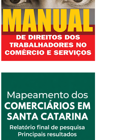
As parlamentares registraram boletins de
presidente da CSB (Central dos Sindicatos
ocorrência e acionaram órgãos municipais,
Brasileiros) Nilza Pereira, secretária-geral da
estaduais e federais, no sentido de assegurar a
Intersindical José Gozze, presidente da
sua segurança e o livre exercício de seus
Pública Fonte: CUT Brasil, 08 de janeiro de...
mandatos. O evento também contou a
participação da ministra das Mulheres, Cida
Gonçalves, que destacou a gravidade das
ameaças sofridas pelas vereadoras e afirmou
que planeja vir em breve à Santa Catarina,
para construir estratégias de enfrentamento à
violência política de gênero enfrentada pelas
parlamentares. “Precisamos enfrentar o
discurso daqueles que acreditam que as
mulheres não podem ocupar os parlamentos
ou nos espaços de poder”, pontuou a ministra.
Em sua fala, Ideli Salvatti ressaltou a
importância de garantir a segurança de todas
as vereadoras ameaçadas e exigiu das
instituições que sejam tomadas providências
no sentido de identificar e punir os agressores