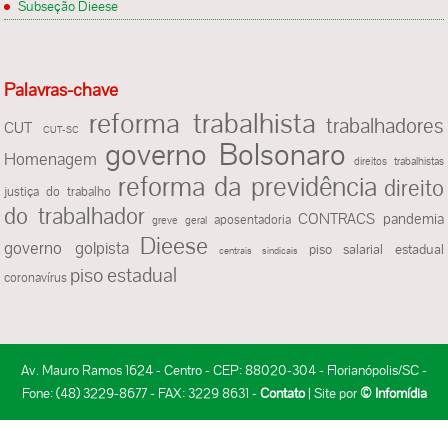
Subseção Dieese
Palavras-chave
reforma trabalhista
trabalhadores
CUT
CUT-SC
governo Bolsonaro
Homenagem
direitos trabalhistas
reforma da previdência
direito
justiça do trabalho
do trabalhador
CONTRACS
pandemia
aposentadoria
greve geral
Dieese
governo golpista
piso salarial estadual
centrais sindicais
piso estadual
coronavírus
Av. Mauro Ramos 1624 - Centro - CEP: 88020-304 - Florianópolis/SC -
Fone: (48) 3229-8677 - FAX: 3229 8631 -
Contato
| Site por
© Infomídia