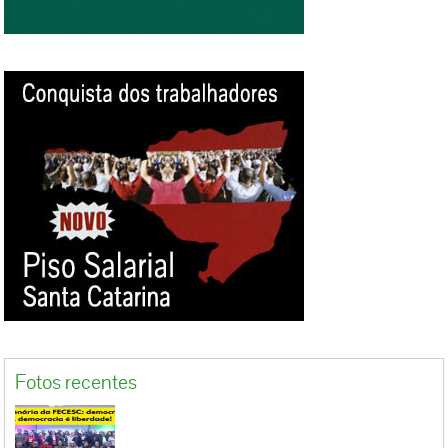
e para que as parlamentares tenham seus
direitos assegurados. Ideli também afirmou
que “a violência política tem gênero, raça,
orientação sexual e preferência geracional,
não à toa, o perfil das mulheres ameaçadas na
última semana em Santa Catarina”. Para Carla
Ayres, a luta contra a violência política é
também uma luta em defesa da democracia e,
portanto, um dever de todas as pessoas que
ocupam cargos nas diferentes esferas de
poder. “A história não pode ser apagada. Não
fosse a democracia, mesmo aqueles que
ideologicamente divergem de nossa...
Fotos recentes