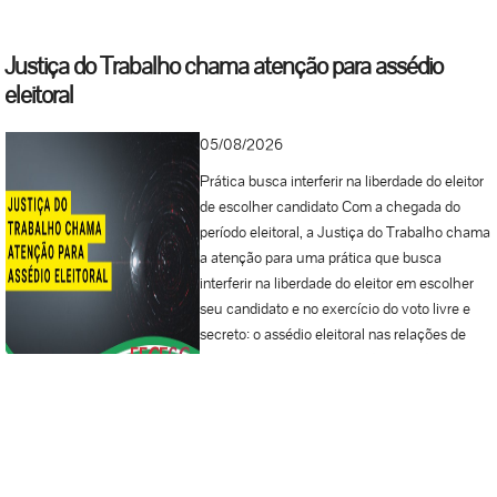
Justiça do Trabalho chama atenção para assédio
eleitoral
05/08/2026
Prática busca interferir na liberdade do eleitor
de escolher candidato Com a chegada do
período eleitoral, a Justiça do Trabalho chama
a atenção para uma prática que busca
interferir na liberdade do eleitor em escolher
seu candidato e no exercício do voto livre e
secreto: o assédio eleitoral nas relações de
trabalho. Em muitas situações, patrões ou
pessoas em posição de poder agem para
induzir o trabalhador a votar em determinado
político, às vezes com promessas de
benefícios ou mesmo com ameaças à
continuidade do emprego. A prática é proibida