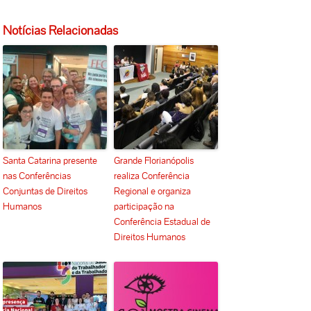
Notícias Relacionadas
Santa Catarina presente
Grande Florianópolis
nas Conferências
realiza Conferência
Conjuntas de Direitos
Regional e organiza
Humanos
participação na
Conferência Estadual de
Direitos Humanos