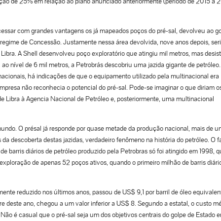
ução de 25% em relação ao plano anunciado anteriormente (período de 2015 a 2
cessar com grandes vantagens os já mapeados poços do pré-sal, devolveu ao g
o regime de Concessão. Justamente nessa área devolvida, nove anos depois, ser
 Libra. A Shell desenvolveu poço exploratório que atingiu mil metros, mas desist
 ao nível de 6 mil metros, a Petrobrás descobriu uma jazida gigante de petróleo.
acionais, há indicações de que o equipamento utilizado pela multinacional era
mpresa não reconhecia o potencial do pré-sal. Pode-se imaginar o que diriam o
de Libra à Agencia Nacional de Petróleo e, posteriormente, uma multinacional
mundo. O présal já responde por quase metade da produção nacional, mais de 
 da descoberta destas jazidas, verdadeiro fenômeno na história do petróleo. O f
 de barris diários de petróleo produzido pela Petrobras só foi atingido em 1998, 
 exploração de apenas 52 poços ativos, quando o primeiro milhão de barris diário
mente reduzido nos últimos anos, passou de US$ 9,1 por barril de óleo equivalen
re deste ano, chegou a um valor inferior a US$ 8. Segundo a estatal, o custo m
e. Não é casual que o pré-sal seja um dos objetivos centrais do golpe de Estado 