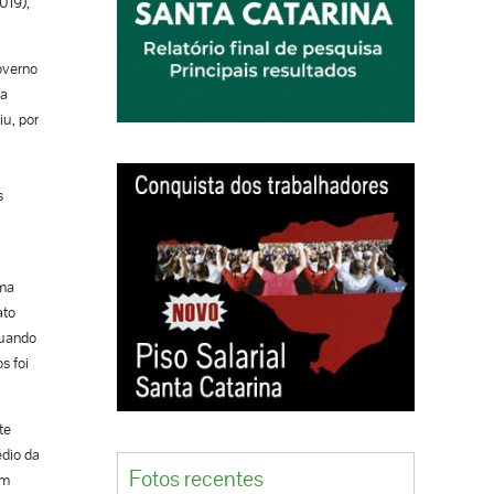
019),
overno
ia
iu, por
s
uma
ato
quando
s foi
te
édio da
Fotos recentes
em