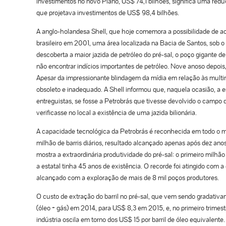
investimentos no novo Plano, US$ 74,1 bilhões, significa uma red
que projetava investimentos de US$ 98,4 bilhões.
A anglo-holandesa Shell, que hoje comemora a possibilidade de a
brasileiro em 2001, uma área localizada na Bacia de Santos, sob 
descoberta a maior jazida de petróleo do pré-sal, o poço gigante de
não encontrar indícios importantes de petróleo. Nove anoso depois,
Apesar da impressionante blindagem da mídia em relação às multin
obsoleto e inadequado. A Shell informou que, naquela ocasião, a e
entreguistas, se fosse a Petrobrás que tivesse devolvido o campo 
verificasse no local a existência de uma jazida bilionária.
A capacidade tecnológica da Petrobrás é reconhecida em todo o 
milhão de barris diários, resultado alcançado apenas após dez anos
mostra a extraordinária produtividade do pré-sal: o primeiro milhão
a estatal tinha 45 anos de existência. O recorde foi atingido com a
alcançado com a exploração de mais de 8 mil poços produtores.
O custo de extração do barril no pré-sal, que vem sendo gradativa
(óleo + gás) em 2014, para US$ 8,3 em 2015, e, no primeiro trimest
indústria oscila em torno dos US$ 15 por barril de óleo equivalent