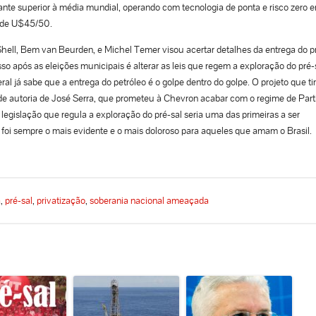
tante superior à média mundial, operando com tecnologia de ponta e risco zero 
o de U$45/50.
Shell, Bem van Beurden, e Michel Temer visou acertar detalhes da entrega do pr
so após as eleições municipais é alterar as leis que regem a exploração do pré-
al já sabe que a entrega do petróleo é o golpe dentro do golpe. O projeto que ti
de autoria de José Serra, que prometeu à Chevron acabar com o regime de Parti
gislação que regula a exploração do pré-sal seria uma das primeiras a ser
lo foi sempre o mais evidente e o mais doloroso para aqueles que amam o Brasil.
a
,
pré-sal
,
privatização
,
soberania nacional ameaçada