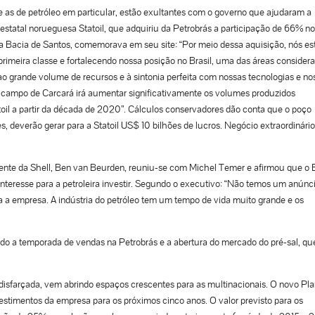
 e as de petróleo em particular, estão exultantes com o governo que ajudaram a
statal norueguesa Statoil, que adquiriu da Petrobrás a participação de 66% no
a Bacia de Santos, comemorava em seu site: “Por meio dessa aquisição, nós e
primeira classe e fortalecendo nossa posição no Brasil, uma das áreas consider
ao grande volume de recursos e à sintonia perfeita com nossas tecnologias e no
campo de Carcará irá aumentar significativamente os volumes produzidos
toil a partir da década de 2020”. Cálculos conservadores dão conta que o poço
s, deverão gerar para a Statoil US$ 10 bilhões de lucros. Negócio extraordinário
ente da Shell, Ben van Beurden, reuniu-se com Michel Temer e afirmou que o B
interesse para a petroleira investir. Segundo o executivo: “Não temos um anúnc
ra a empresa. A indústria do petróleo tem um tempo de vida muito grande e os
do a temporada de vendas na Petrobrás e a abertura do mercado do pré-sal, qu
 disfarçada, vem abrindo espaços crescentes para as multinacionais. O novo Pl
stimentos da empresa para os próximos cinco anos. O valor previsto para os