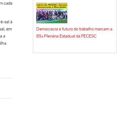
em cada
é-sal à
sal, em
Democracia e futuro do trabalho marcam a
ra a
85ª Plenária Estadual da FECESC
lha.