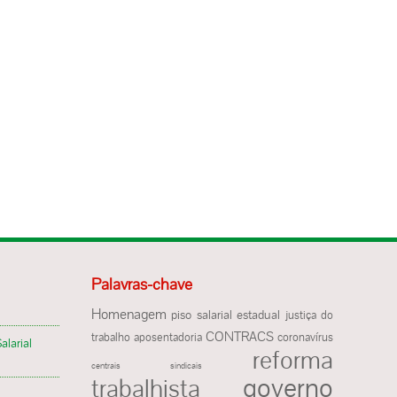
Palavras-chave
Homenagem
piso salarial estadual
justiça do
CONTRACS
trabalho
aposentadoria
coronavírus
alarial
reforma
centrais sindicais
governo
trabalhista