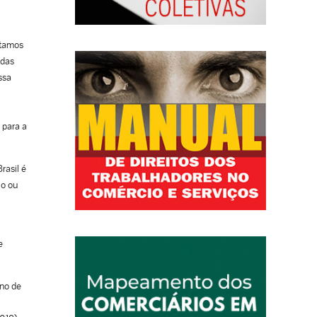
stamos
adas
ssa
 para a
rasil é
io ou
e
ano de