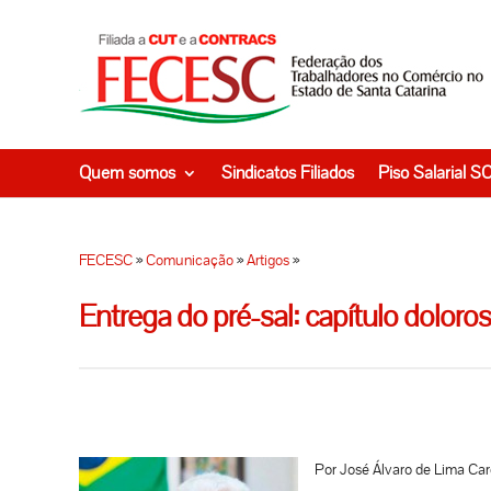
Quem somos
Sindicatos Filiados
Piso Salarial S
FECESC
»
Comunicação
»
Artigos
»
Entrega do pré-sal: capítulo doloros
Por José Álvaro de Lima Car