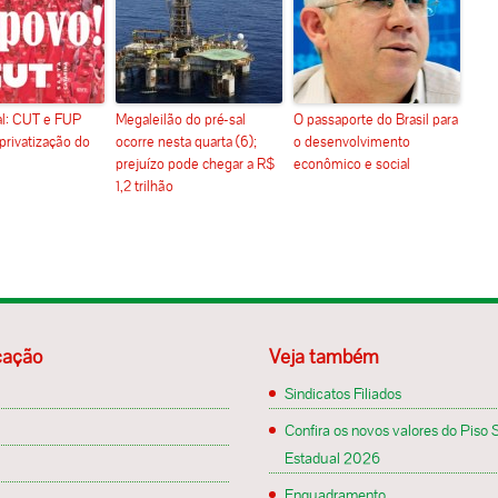
ial: CUT e FUP
Megaleilão do pré-sal
O passaporte do Brasil para
privatização do
ocorre nesta quarta (6);
o desenvolvimento
prejuízo pode chegar a R$
econômico e social
1,2 trilhão
ação
Veja também
Sindicatos Filiados
Confira os novos valores do Piso S
Estadual 2026
Enquadramento