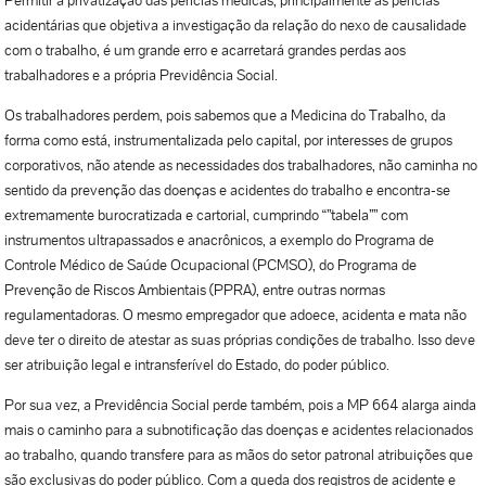
Permitir a privatização das perícias médicas, principalmente às perícias
acidentárias que objetiva a investigação da relação do nexo de causalidade
com o trabalho, é um grande erro e acarretará grandes perdas aos
trabalhadores e a própria Previdência Social.
Os trabalhadores perdem, pois sabemos que a Medicina do Trabalho, da
forma como está, instrumentalizada pelo capital, por interesses de grupos
corporativos, não atende as necessidades dos trabalhadores, não caminha no
sentido da prevenção das doenças e acidentes do trabalho e encontra-se
extremamente burocratizada e cartorial, cumprindo “”tabela”” com
instrumentos ultrapassados e anacrônicos, a exemplo do Programa de
Controle Médico de Saúde Ocupacional (PCMSO), do Programa de
Prevenção de Riscos Ambientais (PPRA), entre outras normas
regulamentadoras. O mesmo empregador que adoece, acidenta e mata não
deve ter o direito de atestar as suas próprias condições de trabalho. Isso deve
ser atribuição legal e intransferível do Estado, do poder público.
Por sua vez, a Previdência Social perde também, pois a MP 664 alarga ainda
mais o caminho para a subnotificação das doenças e acidentes relacionados
ao trabalho, quando transfere para as mãos do setor patronal atribuições que
são exclusivas do poder público. Com a queda dos registros de acidente e