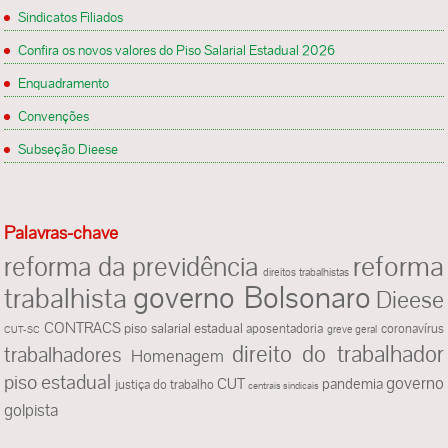
Sindicatos Filiados
Confira os novos valores do Piso Salarial Estadual 2026
Enquadramento
Convenções
Subseção Dieese
Palavras-chave
reforma
reforma da previdência
direitos trabalhistas
governo Bolsonaro
trabalhista
Dieese
CONTRACS
piso salarial estadual
aposentadoria
coronavírus
greve geral
CUT-SC
direito do trabalhador
trabalhadores
Homenagem
piso estadual
governo
CUT
pandemia
justiça do trabalho
centrais sindicais
golpista