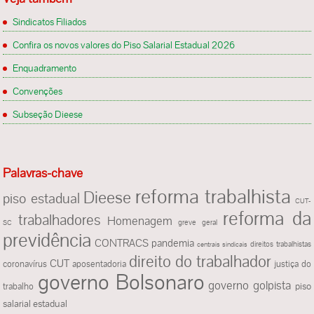
Sindicatos Filiados
Confira os novos valores do Piso Salarial Estadual 2026
Enquadramento
Convenções
Subseção Dieese
Palavras-chave
reforma trabalhista
Dieese
piso estadual
CUT-
reforma da
trabalhadores
Homenagem
greve geral
SC
previdência
CONTRACS
pandemia
direitos trabalhistas
centrais sindicais
direito do trabalhador
CUT
justiça do
coronavírus
aposentadoria
governo Bolsonaro
governo golpista
trabalho
piso
salarial estadual