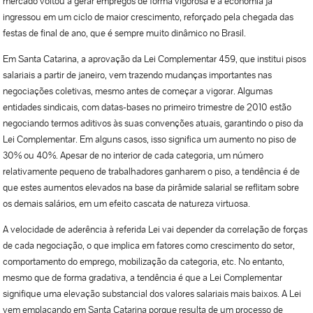
mercado voltou a gerar empregos de forma vigorosa e a economia já
ingressou em um ciclo de maior crescimento, reforçado pela chegada das
festas de final de ano, que é sempre muito dinâmico no Brasil.
Em Santa Catarina, a aprovação da Lei Complementar 459, que institui pisos
salariais a partir de janeiro, vem trazendo mudanças importantes nas
negociações coletivas, mesmo antes de começar a vigorar. Algumas
entidades sindicais, com datas-bases no primeiro trimestre de 2010 estão
negociando termos aditivos às suas convenções atuais, garantindo o piso da
Lei Complementar. Em alguns casos, isso significa um aumento no piso de
30% ou 40%. Apesar de no interior de cada categoria, um número
relativamente pequeno de trabalhadores ganharem o piso, a tendência é de
que estes aumentos elevados na base da pirâmide salarial se reflitam sobre
os demais salários, em um efeito cascata de natureza virtuosa.
A velocidade de aderência à referida Lei vai depender da correlação de forças
de cada negociação, o que implica em fatores como crescimento do setor,
comportamento do emprego, mobilização da categoria, etc. No entanto,
mesmo que de forma gradativa, a tendência é que a Lei Complementar
signifique uma elevação substancial dos valores salariais mais baixos. A Lei
vem emplacando em Santa Catarina porque resulta de um processo de