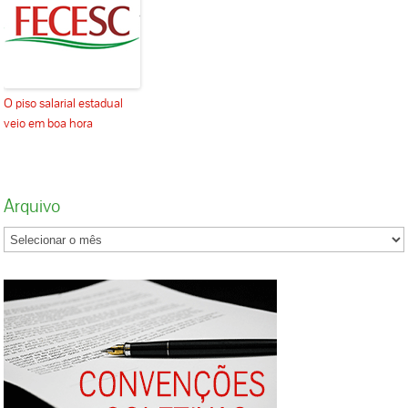
O piso salarial estadual
veio em boa hora
Arquivo