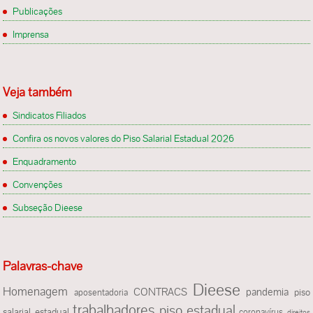
Publicações
Imprensa
Veja também
Sindicatos Filiados
Confira os novos valores do Piso Salarial Estadual 2026
Enquadramento
Convenções
Subseção Dieese
Palavras-chave
Dieese
Homenagem
CONTRACS
pandemia
piso
aposentadoria
trabalhadores
piso estadual
salarial estadual
coronavírus
direitos