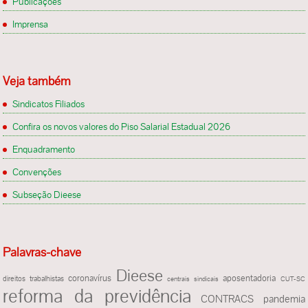
Publicações
Imprensa
Veja também
Sindicatos Filiados
Confira os novos valores do Piso Salarial Estadual 2026
Enquadramento
Convenções
Subseção Dieese
Palavras-chave
Dieese
coronavírus
aposentadoria
direitos trabalhistas
centrais sindicais
CUT-SC
reforma da previdência
CONTRACS
pandemia