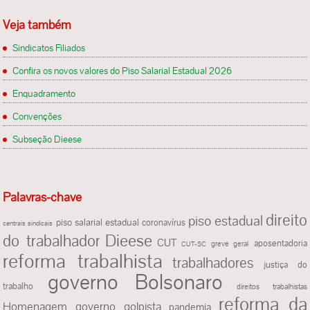
Veja também
Sindicatos Filiados
Confira os novos valores do Piso Salarial Estadual 2026
Enquadramento
Convenções
Subseção Dieese
Palavras-chave
direito
piso estadual
piso salarial estadual
coronavírus
centrais sindicais
Dieese
do trabalhador
CUT
aposentadoria
greve geral
CUT-SC
reforma trabalhista
trabalhadores
justiça do
governo Bolsonaro
trabalho
direitos trabalhistas
reforma da
Homenagem
governo golpista
pandemia