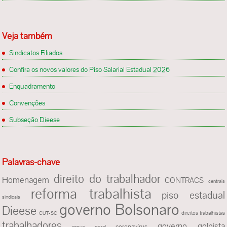
Veja também
Sindicatos Filiados
Confira os novos valores do Piso Salarial Estadual 2026
Enquadramento
Convenções
Subseção Dieese
Palavras-chave
direito do trabalhador
Homenagem
CONTRACS
centrais
reforma trabalhista
piso estadual
sindicais
governo Bolsonaro
Dieese
direitos trabalhistas
CUT-SC
trabalhadores
governo golpista
coronavírus
greve geral