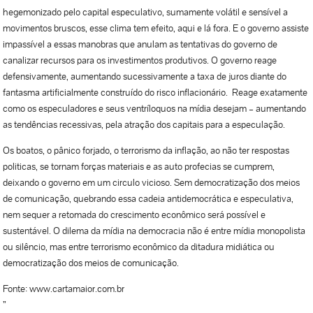
hegemonizado pelo capital especulativo, sumamente volátil e sensível a
movimentos bruscos, esse clima tem efeito, aqui e lá fora. E o governo assiste
impassível a essas manobras que anulam as tentativas do governo de
canalizar recursos para os investimentos produtivos. O governo reage
defensivamente, aumentando sucessivamente a taxa de juros diante do
fantasma artificialmente construído do risco inflacionário. Reage exatamente
como os especuladores e seus ventríloquos na mídia desejam – aumentando
as tendências recessivas, pela atração dos capitais para a especulação.
Os boatos, o pânico forjado, o terrorismo da inflação, ao não ter respostas
politicas, se tornam forças materiais e as auto profecias se cumprem,
deixando o governo em um circulo vicioso. Sem democratização dos meios
de comunicação, quebrando essa cadeia antidemocrática e especulativa,
nem sequer a retomada do crescimento econômico será possível e
sustentável. O dilema da mídia na democracia não é entre mídia monopolista
ou silêncio, mas entre terrorismo econômico da ditadura midiática ou
democratização dos meios de comunicação.
Fonte: www.cartamaior.com.br
”