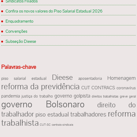
Sindicatos Filiados
Confira os novos valores do Piso Salarial Estadual 2026
Enquadramento
Convenções
Subseção Dieese
Palavras-chave
Dieese
Homenagem
piso salarial estadual
aposentadoria
reforma da previdência
CUT
CONTRACS
coronavírus
governo golpista
pandemia
justiça do trabalho
direitos trabalhistas
greve geral
governo Bolsonaro
direito do
reforma
trabalhador
piso estadual
trabalhadores
trabalhista
CUT-SC
centrais sindicais