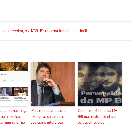
1
,
nota técnica
,
plv 17/2019
,
reforma trabalhista
,
sinait
o de Juízes lança
‘Parlamento vota as leis,
Confira os 4 itens da MP
para explicar
Executivo sanciona e
881 que mais prejudicam
da minirreforma
Judiciário interpreta’
os trabalhadores