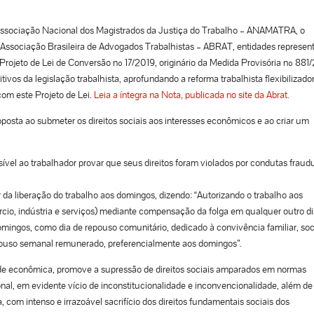
Associação Nacional dos Magistrados da Justiça do Trabalho – ANAMATRA, o
 Associação Brasileira de Advogados Trabalhistas – ABRAT, entidades represen
ojeto de Lei de Conversão nº 17/2019, originário da Medida Provisória nº 881
tivos da legislação trabalhista, aprofundando a reforma trabalhista flexibilizado
 com este Projeto de Lei.
Leia a íntegra na Nota, publicada no site da Abrat.
oposta ao submeter os direitos sociais aos interesses econômicos e ao criar um
ível ao trabalhador provar que seus direitos foram violados por condutas fraud
da liberação do trabalho aos domingos, dizendo: “Autorizando o trabalho aos
rcio, indústria e serviços) mediante compensação da folga em qualquer outro di
mingos, como dia de repouso comunitário, dedicado à convivência familiar, soc
“repouso semanal remunerado, preferencialmente aos domingos”.
rdade econômica, promove a supressão de direitos sociais amparados em normas
onal, em evidente vício de inconstitucionalidade e inconvencionalidade, além de
, com intenso e irrazoável sacrifício dos direitos fundamentais sociais dos