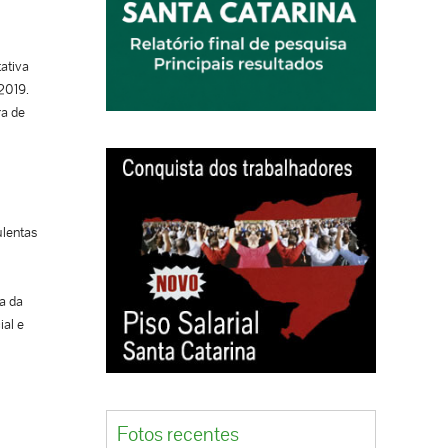
tativa
/2019.
ra de
ulentas
a da
ial e
Fotos recentes