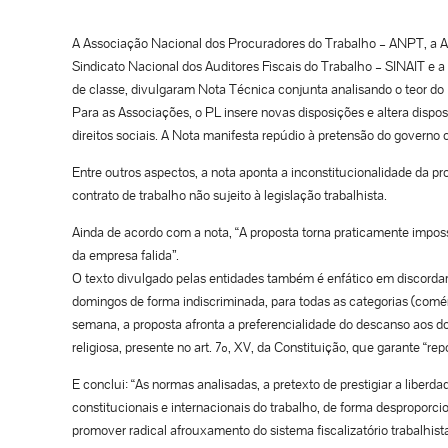
A Associação Nacional dos Procuradores do Trabalho – ANPT, a 
Sindicato Nacional dos Auditores Fiscais do Trabalho – SINAIT e a
de classe, divulgaram Nota Técnica conjunta analisando o teor do Pr
Para as Associações, o PL insere novas disposições e altera disposi
direitos sociais. A Nota manifesta repúdio à pretensão do governo
Entre outros aspectos, a nota aponta a inconstitucionalidade da pr
contrato de trabalho não sujeito à legislação trabalhista.
Ainda de acordo com a nota, “A proposta torna praticamente imposs
da empresa falida”.
O texto divulgado pelas entidades também é enfático em discordar 
domingos de forma indiscriminada, para todas as categorias (comé
semana, a proposta afronta a preferencialidade do descanso aos do
religiosa, presente no art. 7º, XV, da Constituição, que garante 
E conclui: “As normas analisadas, a pretexto de prestigiar a libe
constitucionais e internacionais do trabalho, de forma desproporci
promover radical afrouxamento do sistema fiscalizatório trabalhista