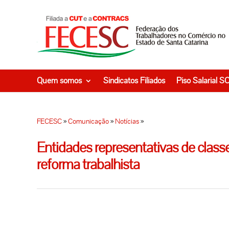
Quem somos
Sindicatos Filiados
Piso Salarial S
FECESC
»
Comunicação
»
Notícias
»
Entidades representativas de class
reforma trabalhista