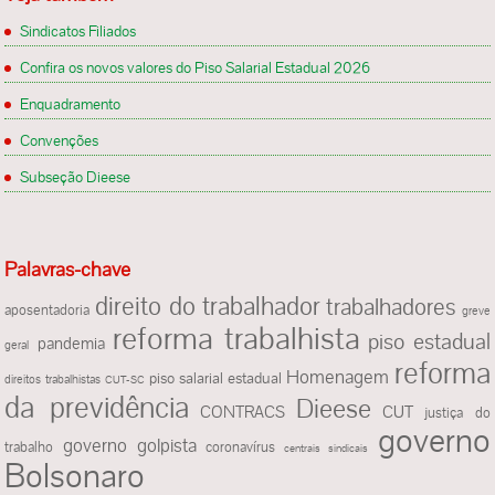
Sindicatos Filiados
Confira os novos valores do Piso Salarial Estadual 2026
Enquadramento
Convenções
Subseção Dieese
Palavras-chave
direito do trabalhador
trabalhadores
aposentadoria
greve
reforma trabalhista
piso estadual
pandemia
geral
reforma
Homenagem
piso salarial estadual
direitos trabalhistas
CUT-SC
da previdência
Dieese
CONTRACS
CUT
justiça do
governo
governo golpista
trabalho
coronavírus
centrais sindicais
Bolsonaro