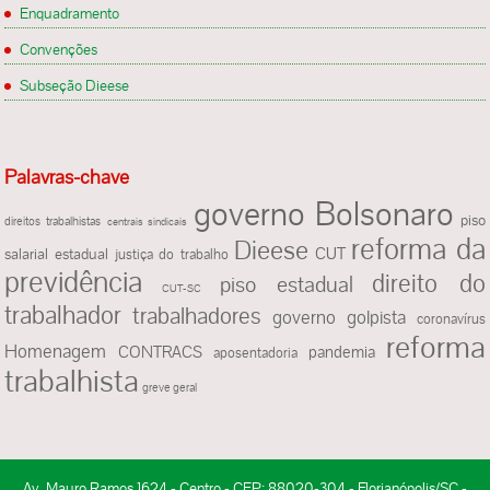
Enquadramento
Convenções
Subseção Dieese
Palavras-chave
governo Bolsonaro
piso
direitos trabalhistas
centrais sindicais
reforma da
Dieese
CUT
salarial estadual
justiça do trabalho
previdência
direito do
piso estadual
CUT-SC
trabalhador
trabalhadores
governo golpista
coronavírus
reforma
Homenagem
CONTRACS
pandemia
aposentadoria
trabalhista
greve geral
Av. Mauro Ramos 1624 - Centro - CEP: 88020-304 - Florianópolis/SC -