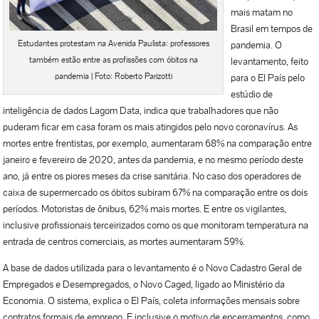
mais matam no
Brasil em tempos de
Estudantes protestam na Avenida Paulista: professores
pandemia. O
também estão entre as profissões com óbitos na
levantamento, feito
pandemia | Foto: Roberto Parizotti
para o El País pelo
estúdio de
inteligência de dados Lagom Data, indica que trabalhadores que não
puderam ficar em casa foram os mais atingidos pelo novo coronavírus. As
mortes entre frentistas, por exemplo, aumentaram 68% na comparação entre
janeiro e fevereiro de 2020, antes da pandemia, e no mesmo período deste
ano, já entre os piores meses da crise sanitária. No caso dos operadores de
caixa de supermercado os óbitos subiram 67% na comparação entre os dois
períodos. Motoristas de ônibus, 62% mais mortes. E entre os vigilantes,
inclusive profissionais terceirizados como os que monitoram temperatura na
entrada de centros comerciais, as mortes aumentaram 59%.
A base de dados utilizada para o levantamento é o Novo Cadastro Geral de
Empregados e Desempregados, o Novo Caged, ligado ao Ministério da
Economia. O sistema, explica o El País, coleta informações mensais sobre
contratos formais de emprego. E inclusive o motivo de encerramentos, como