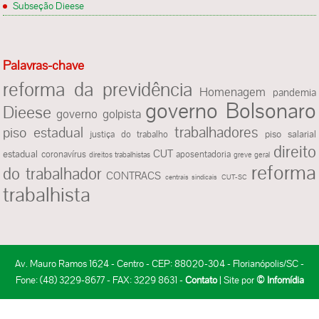
Subseção Dieese
Palavras-chave
reforma da previdência
Homenagem
pandemia
governo Bolsonaro
Dieese
governo golpista
piso estadual
trabalhadores
justiça do trabalho
piso salarial
direito
CUT
estadual
coronavírus
aposentadoria
direitos trabalhistas
greve geral
reforma
do trabalhador
CONTRACS
centrais sindicais
CUT-SC
trabalhista
Av. Mauro Ramos 1624 - Centro - CEP: 88020-304 - Florianópolis/SC -
Fone: (48) 3229-8677 - FAX: 3229 8631 -
Contato
| Site por
© Infomídia