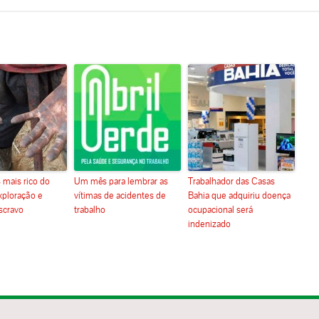
 mais rico do
Um mês para lembrar as
Trabalhador das Casas
xploração e
vítimas de acidentes de
Bahia que adquiriu doença
scravo
trabalho
ocupacional será
indenizado