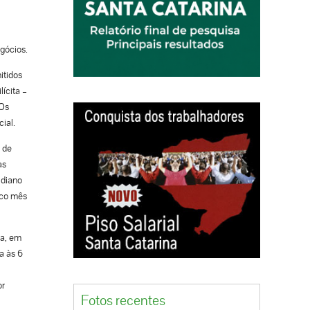
gócios.
itidos
lícita –
 Os
ial.
 de
as
idiano
ico mês
ca, em
a às 6
or
Fotos recentes