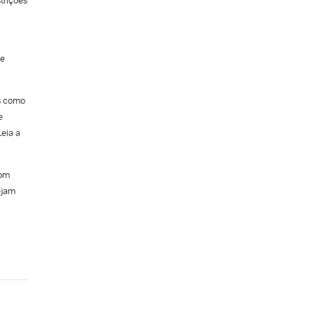
de
s como
e
Leia a
com
ejam