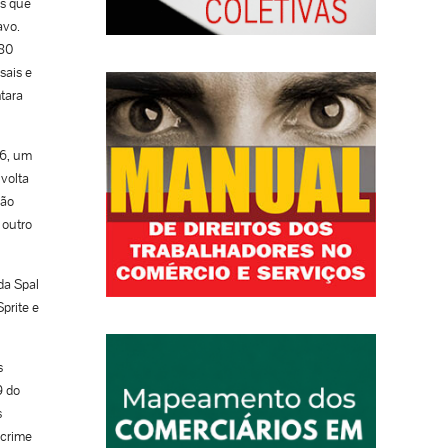
as que
avo.
 80
sais e
tara
16, um
volta
não
 outro
da Spal
prite e
s
9 do
s
 crime