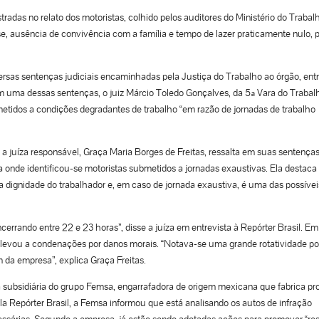
radas no relato dos motoristas, colhido pelos auditores do Ministério do Trabal
e, ausência de convivência com a família e tempo de lazer praticamente nulo, p
iversas sentenças judiciais encaminhadas pela Justiça do Trabalho ao órgão, ent
m uma dessas sentenças, o juiz Márcio Toledo Gonçalves, da 5ª Vara do Traba
tidos a condições degradantes de trabalho “em razão de jornadas de trabalho
a juíza responsável, Graça Maria Borges de Freitas, ressalta em suas sentença
 onde identificou-se motoristas submetidos a jornadas exaustivas. Ela destaca
 dignidade do trabalhador e, em caso de jornada exaustiva, é uma das possívei
rrando entre 22 e 23 horas”, disse a juíza em entrevista à Repórter Brasil. Em
e levou a condenações por danos morais. “Notava-se uma grande rotatividade p
 da empresa”, explica Graça Freitas.
a subsidiária do grupo Femsa, engarrafadora de origem mexicana que fabrica pr
a Repórter Brasil, a Femsa informou que está analisando os autos de infração
cessárias. Segundo a empresa, já estão sendo adotadas ações para promover “res