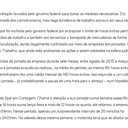
 infração lavrados pelo governo federal para tomar as medidas necessárias. Diz
jornada dos caminhoneiros, mas nega existência de trabalho escravo em seus ne
l foi multada pelo governo federal por extrapolar o limite de horas extras perm
dias de trabalho e também por terceirizar o transporte de mercadorias de forma i
scalização, sendo ilegalmente contratado por meio de empresas terceirizadas.
 Trabalho, que ainda está analisando as ações a serem adotadas na esfera judic
ontroles de jornada da empresa durante sete meses, entre agosto de 2015 e março
 a jornadas exaustivas realizou, na média do período, ao menos 80 horas extr
caminhoneiro fez uma média mensal de 140 horas extras. Isso equivale a um cot
ada jornada – já contabilizando a pausa de uma hora para o almoço – num hipotét
e da Spal em Contagem. Chama a atenção a sua jornada numa semana específi
14 horas numa terça-feira e mais de 12 horas na quarta, ele retornou à empres
59min. Nesse período, apenas um surpreendente intervalo de 26 minutos foi
 e 0h01min. No sábado dessa mesma semana, o motorista teve que se afastar p