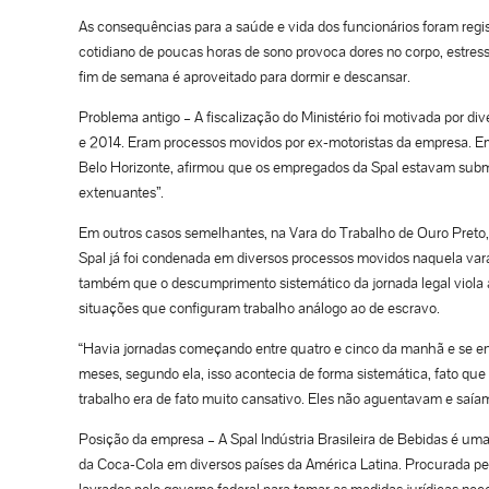
As consequências para a saúde e vida dos funcionários foram regist
cotidiano de poucas horas de sono provoca dores no corpo, estress
fim de semana é aproveitado para dormir e descansar.
Problema antigo – A fiscalização do Ministério foi motivada por d
e 2014. Eram processos movidos por ex-motoristas da empresa. E
Belo Horizonte, afirmou que os empregados da Spal estavam subme
extenuantes”.
Em outros casos semelhantes, na Vara do Trabalho de Ouro Preto, 
Spal já foi condenada em diversos processos movidos naquela vara
também que o descumprimento sistemático da jornada legal viola a
situações que configuram trabalho análogo ao de escravo.
“Havia jornadas começando entre quatro e cinco da manhã e se ence
meses, segundo ela, isso acontecia de forma sistemática, fato qu
trabalho era de fato muito cansativo. Eles não aguentavam e saíam
Posição da empresa – A Spal Indústria Brasileira de Bebidas é um
da Coca-Cola em diversos países da América Latina. Procurada pel
lavrados pelo governo federal para tomar as medidas jurídicas ne