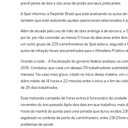
prevê penas de dois a oito anos de prisão aos seus praticantes.
A Spal informou à Repórter Brasil que está analisando os autos de
também que está realizando ajustes operacionais relacionados à 
Além de atuada pelo uso de mão de obra análoga à de escrava, a Spa
por lei, por não conceder ao menos 11 horas de descanso entre dois 
um outro grupo de 229 caminhoneiros da Spal estava, segundo a fi
autos de infração foram encaminhados para o Ministério Público do
Virando a noite – A fiscalização do governo federal analisou os c
2016. Constatou que cada um desses 179 trabalhadores submetidos
mensais. No caso mais grave, citado no início dessa matéria, um 
diário médio de 14 horas e 22 minutos entre o início e o fim de c
de 26 dias trabalhados.
Esse motorista campeão de horas extras é funcionário da unidad
novembro do ano passado Após dois dias em que trabalhou mais de 
horas da manhã da quinta para uma jornada que durou exatas 23h
registrado no controle de ponto do caminhoneiro, entre 23h25min
problemas de saúde.