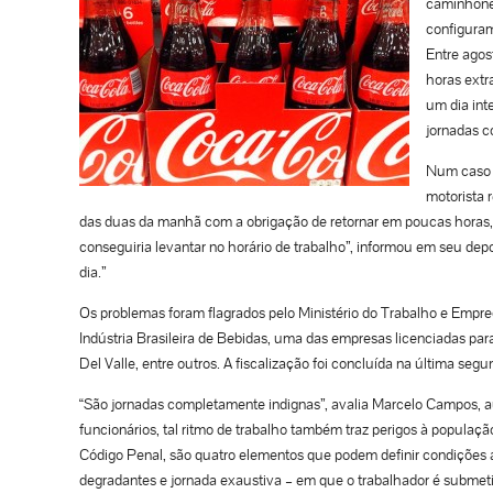
caminhonei
configuram
Entre agos
horas extr
um dia int
jornadas c
Num caso q
motorista 
das duas da manhã com a obrigação de retornar em poucas horas, 
conseguiria levantar no horário de trabalho”, informou em seu depo
dia.”
Os problemas foram flagrados pelo Ministério do Trabalho e Empre
Indústria Brasileira de Bebidas, uma das empresas licenciadas para
Del Valle, entre outros. A fiscalização foi concluída na última segu
“São jornadas completamente indignas”, avalia Marcelo Campos, au
funcionários, tal ritmo de trabalho também traz perigos à populaçã
Código Penal, são quatro elementos que podem definir condições an
degradantes e jornada exaustiva – em que o trabalhador é submeti