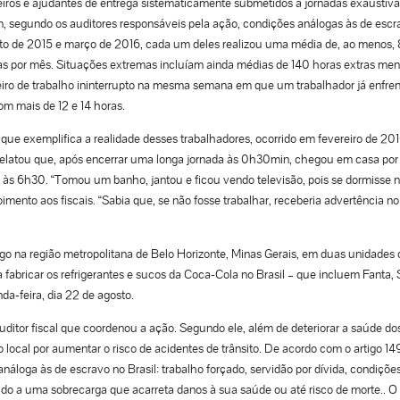
ros e ajudantes de entrega sistematicamente submetidos a jornadas exaustiv
, segundo os auditores responsáveis pela ação, condições análogas às de escr
to de 2015 e março de 2016, cada um deles realizou uma média de, ao menos,
as por mês. Situações extremas incluíam ainda médias de 140 horas extras men
eiro de trabalho ininterrupto na mesma semana em que um trabalhador já enfren
om mais de 12 e 14 horas.
ue exemplifica a realidade desses trabalhadores, ocorrido em fevereiro de 20
relatou que, após encerrar uma longa jornada às 0h30min, chegou em casa por 
às 6h30. “Tomou um banho, jantou e ficou vendo televisão, pois se dormisse 
imento aos fiscais. “Sabia que, se não fosse trabalhar, receberia advertência no
go na região metropolitana de Belo Horizonte, Minas Gerais, em duas unidades 
 fabricar os refrigerantes e sucos da Coca-Cola no Brasil – que incluem Fanta, S
nda-feira, dia 22 de agosto.
ditor fiscal que coordenou a ação. Segundo ele, além de deteriorar a saúde do
o local por aumentar o risco de acidentes de trânsito. De acordo com o artigo 14
áloga às de escravo no Brasil: trabalho forçado, servidão por dívida, condiçõe
do a uma sobrecarga que acarreta danos à sua saúde ou até risco de morte.. O