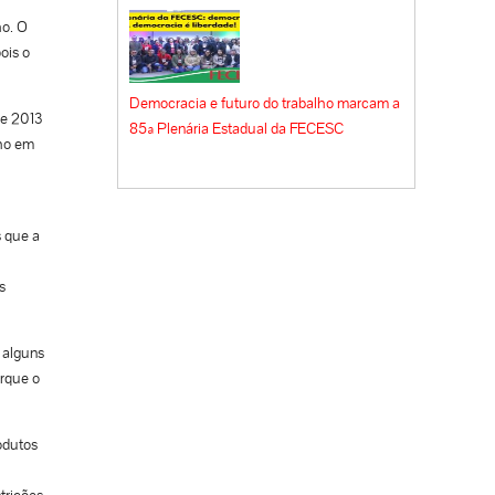
ho. O
ois o
Democracia e futuro do trabalho marcam a
re 2013
85ª Plenária Estadual da FECESC
lho em
s que a
s
 alguns
orque o
odutos
trições