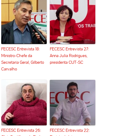
FECESC Entrevista 18:
FECESC Entrevista 27:
Ministro-Chefe da
Anna Julia Rodrigues,
Secretaria Geral, Gilberto
presidenta CUT-SC
Carvalho
FECESC Entrevista 26:
FECESC Entrevista 22: