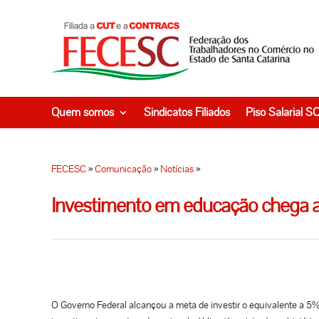
Quem somos
Sindicatos Filiados
Piso Salarial S
FECESC
»
Comunicação
»
Notícias
»
Investimento em educação chega a 
O Governo Federal alcançou a meta de investir o equivalente a 5%