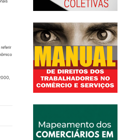
onais
referir
onômico
 2000,