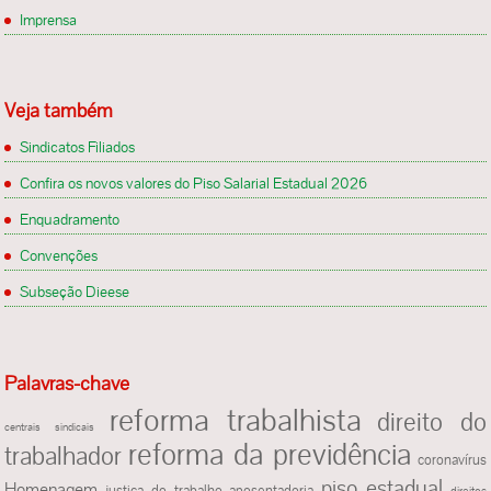
Imprensa
Veja também
Sindicatos Filiados
Confira os novos valores do Piso Salarial Estadual 2026
Enquadramento
Convenções
Subseção Dieese
Palavras-chave
reforma trabalhista
direito do
centrais sindicais
reforma da previdência
trabalhador
coronavírus
piso estadual
Homenagem
justiça do trabalho
aposentadoria
direitos