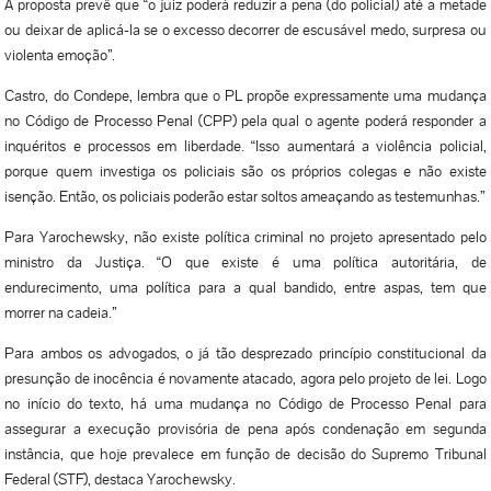
A proposta prevê que “o juiz poderá reduzir a pena (do policial) até a metade
ou deixar de aplicá-la se o excesso decorrer de escusável medo, surpresa ou
violenta emoção”.
Castro, do Condepe, lembra que o PL propõe expressamente uma mudança
no Código de Processo Penal (CPP) pela qual o agente poderá responder a
inquéritos e processos em liberdade. “Isso aumentará a violência policial,
porque quem investiga os policiais são os próprios colegas e não existe
isenção. Então, os policiais poderão estar soltos ameaçando as testemunhas.”
Para Yarochewsky, não existe política criminal no projeto apresentado pelo
ministro da Justiça. “O que existe é uma política autoritária, de
endurecimento, uma política para a qual bandido, entre aspas, tem que
morrer na cadeia.”
Para ambos os advogados, o já tão desprezado princípio constitucional da
presunção de inocência é novamente atacado, agora pelo projeto de lei. Logo
no início do texto, há uma mudança no Código de Processo Penal para
assegurar a execução provisória de pena após condenação em segunda
instância, que hoje prevalece em função de decisão do Supremo Tribunal
Federal (STF), destaca Yarochewsky.