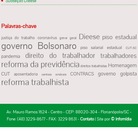
Subseção Dieese
Palavras-chave
Dieese
piso estadual
justiça do trabalho
coronavírus
greve geral
governo Bolsonaro
piso salarial estadual
CUT-SC
direito do trabalhador
trabalhadores
pandemia
reforma da previdência
Homenagem
direitos trabalhistas
governo golpista
CUT
CONTRACS
aposentadoria
centrais sindicais
reforma trabalhista
Av. Mauro Ramos 1624 - Centro - CEP: 88020-304 - Florianópolis/SC -
Fone: (48) 3229-8677 - FAX: 3229 8631 -
Contato
| Site por
© Infomídia