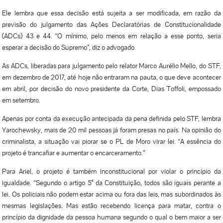
Ele lembra que essa decisão está sujeita a ser modificada, em razão da
previsão do julgamento das Ações Declaratórias de Constitucionalidade
(ADCs) 43 e 44. “O mínimo, pelo menos em relação a esse ponto, seria
esperar a decisão do Supremo”, diz o advogado.
As ADCs, liberadas para julgamento pelo relator Marco Aurélio Mello, do STF,
em dezembro de 2017, até hoje não entraram na pauta, o que deve acontecer
em abril, por decisão do novo presidente da Corte, Dias Toffoli, empossado
em setembro.
Apenas por conta da execução antecipada da pena definida pelo STF, lembra
Yarochewsky, mais de 20 mil pessoas já foram presas no país. Na opinião do
criminalista, a situação vai piorar se o PL de Moro virar lei. “A essência do
projeto é trancafiar e aumentar o encarceramento.”
Para Ariel, o projeto é também inconstitucional por violar o princípio da
igualdade. “Segundo o artigo 5° da Constituição, todos são iguais perante a
lei. Os policiais não podem estar acima ou fora das leis, mas subordinados às
mesmas legislações. Mas estão recebendo licença para matar, contra o
princípio da dignidade da pessoa humana segundo o qual o bem maior a ser