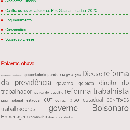
Sindicatos Filiados
Confira os novos valores do Piso Salarial Estadual 2026
Enquadramento
Convenções
Subseção Dieese
Palavras-chave
reforma
Dieese
pandemia
aposentadoria
greve geral
centrais sindicais
da previdência
direito do
governo golpista
reforma trabalhista
trabalhador
justiça do trabalho
piso estadual
CUT
CONTRACS
piso salarial estadual
CUT-SC
governo Bolsonaro
trabalhadores
Homenagem
coronavírus
direitos trabalhistas