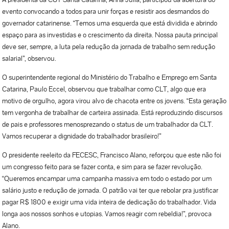
evento convocando a todos para unir forças e resistir aos desmandos do
governador catarinense. “Temos uma esquerda que está dividida e abrindo
espaço para as investidas e o crescimento da direita. Nossa pauta principal
deve ser, sempre, a luta pela redução da jornada de trabalho sem redução
salarial”, observou.
O superintendente regional do Ministério do Trabalho e Emprego em Santa
Catarina, Paulo Eccel, observou que trabalhar como CLT, algo que era
motivo de orgulho, agora virou alvo de chacota entre os jovens. “Esta geração
tem vergonha de trabalhar de carteira assinada. Está reproduzindo discursos
de pais e professores menosprezando o status de um trabalhador da CLT.
Vamos recuperar a dignidade do trabalhador brasileiro!”
O presidente reeleito da FECESC, Francisco Alano, reforçou que este não foi
um congresso feito para se fazer conta, e sim para se fazer revolução.
“Queremos encampar uma campanha massiva em todo o estado por um
salário justo e redução de jornada. O patrão vai ter que rebolar pra justificar
pagar R$ 1800 e exigir uma vida inteira de dedicação do trabalhador. Vida
longa aos nossos sonhos e utopias. Vamos reagir com rebeldia!”, provoca
Alano.