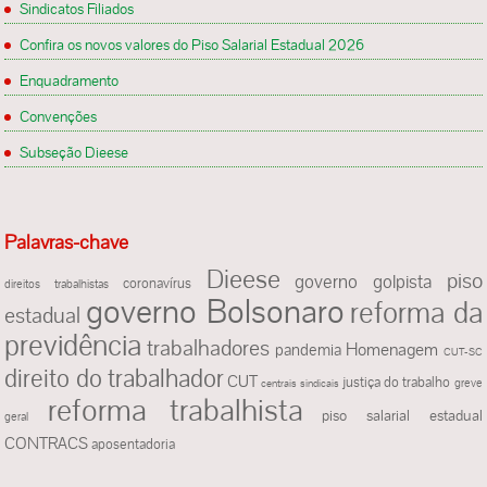
Sindicatos Filiados
Confira os novos valores do Piso Salarial Estadual 2026
Enquadramento
Convenções
Subseção Dieese
Palavras-chave
Dieese
piso
governo golpista
coronavírus
direitos trabalhistas
governo Bolsonaro
reforma da
estadual
previdência
trabalhadores
Homenagem
pandemia
CUT-SC
direito do trabalhador
CUT
justiça do trabalho
greve
centrais sindicais
reforma trabalhista
piso salarial estadual
geral
CONTRACS
aposentadoria