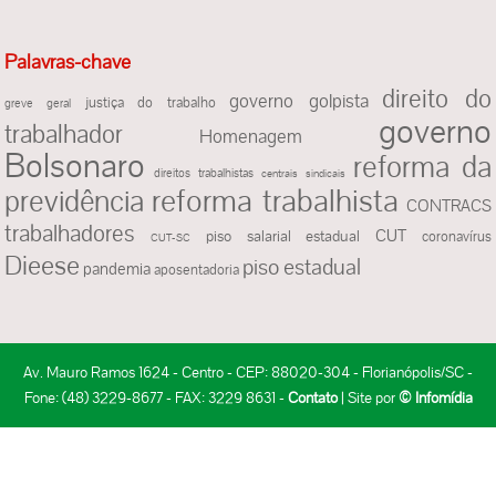
Palavras-chave
direito do
governo golpista
justiça do trabalho
greve geral
governo
trabalhador
Homenagem
Bolsonaro
reforma da
direitos trabalhistas
centrais sindicais
reforma trabalhista
previdência
CONTRACS
trabalhadores
CUT
piso salarial estadual
coronavírus
CUT-SC
Dieese
piso estadual
pandemia
aposentadoria
Av. Mauro Ramos 1624 - Centro - CEP: 88020-304 - Florianópolis/SC -
Fone: (48) 3229-8677 - FAX: 3229 8631 -
Contato
| Site por
© Infomídia