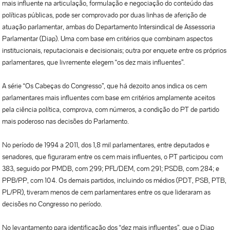
mais influente na articulação, formulação e negociação do conteúdo das
políticas públicas, pode ser comprovado por duas linhas de aferição de
atuação parlamentar, ambas do Departamento Intersindical de Assessoria
Parlamentar (Diap). Uma com base em critérios que combinam aspectos
institucionais, reputacionais e decisionais; outra por enquete entre os próprios
parlamentares, que livremente elegem “os dez mais influentes”.
A série “Os Cabeças do Congresso”, que há dezoito anos indica os cem
parlamentares mais influentes com base em critérios amplamente aceitos
pela ciência política, comprova, com números, a condição do PT de partido
mais poderoso nas decisões do Parlamento.
No período de 1994 a 2011, dos 1,8 mil parlamentares, entre deputados e
senadores, que figuraram entre os cem mais influentes, o PT participou com
383, seguido por PMDB, com 299; PFL/DEM, com 291; PSDB, com 284; e
PPB/PP, com 104. Os demais partidos, incluindo os médios (PDT, PSB, PTB,
PL/PR), tiveram menos de cem parlamentares entre os que lideraram as
decisões no Congresso no período.
No levantamento para identificação dos “dez mais influentes”, que o Diap