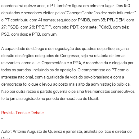
coordena há quinze anos, o PT também figura em primeiro lugar. Dos 150
deputados e senadores eleitos pelos “Cabeças” entre “os dez mais influentes”,
o PT contribuiu com 41 nomes; seguido por PMDB, com 35; PFL/DEM, com
27; PSDB, com 26; PPB/PP, com oito; PDT, com sete; PCdoB, com três;
PSB, com dois; e PTB, com um.
A capacidade de diálogo e de negociação dos quadros do partido, seja na
direção dos órgãos colegiados do Congresso, seja na relatoria de temas
relevantes, como a Lei Orçamentária e o PPA, é reconhecida e elogiada por
todos os partidos, incluindo os de oposição. O compromisso do PT com o
interesse nacional, com a qualidade de vida do povo brasileiro e com a
democracia foi o que o levou ao posto mais alto da administração pública.
Não por outra razão o partido governa o país há três mandatos consecutivos,
feito jamais registrado no período democrático do Brasil.
Revista Teoria e Debate
”
Autor: Antônio Augusto de Queiroz é jornalista, analista político e diretor do
Diap