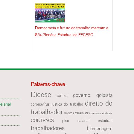
Democracia e futuro do trabalho marcam a
85ª Plenária Estadual da FECESC
Palavras-chave
Dieese
governo golpista
CUT-SC
direito do
alarial
justiça do trabalho
coronavírus
trabalhador
direitos trabalhistas
centrais sindicais
CONTRACS
piso salarial estadual
trabalhadores
Homenagem