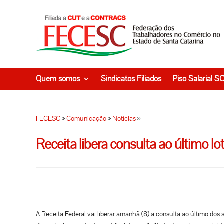
Quem somos
Sindicatos Filiados
Piso Salarial S
FECESC
»
Comunicação
»
Notícias
»
Receita libera consulta ao último 
A Receita Federal vai liberar amanhã (8) a consulta ao último dos 