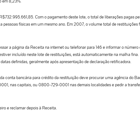
do em 8,23%.
 R$732.995.661,85. Com o pagamento deste lote, o total de liberações pagas pe
 pessoas físicas em um mesmo ano. Em 2007, o volume total de restituições f
essar a página da Receita na internet ou telefonar para 146 e informar o número
tiver incluído neste lote de restituições, está automaticamente na malha fina.
 datas definidas, geralmente após apresentação de declaração retificadora.
a conta bancária para crédito da restituição deve procurar uma agência do B
0001, nas capitais, ou 0800-729-0001 nas demais localidades e pedir a transfe
iro e reclamar depois à Receita.