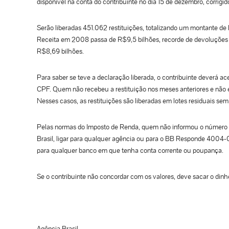
disponível na conta do contribuinte no dia 15 de dezembro, corrigi
Serão liberadas 451.062 restituições, totalizando um montante de
Receita em 2008 passa de R$9,5 bilhões, recorde de devoluções a
R$8,69 bilhões.
Para saber se teve a declaração liberada, o contribuinte deverá ac
CPF. Quem não recebeu a restituição nos meses anteriores e não es
Nesses casos, as restituições são liberadas em lotes residuais sem
Pelas normas do Imposto de Renda, quem não informou o número d
Brasil, ligar para qualquer agência ou para o BB Responde 4004-
para qualquer banco em que tenha conta corrente ou poupança.
Se o contribuinte não concordar com os valores, deve sacar o dinhe
Agência Brasil