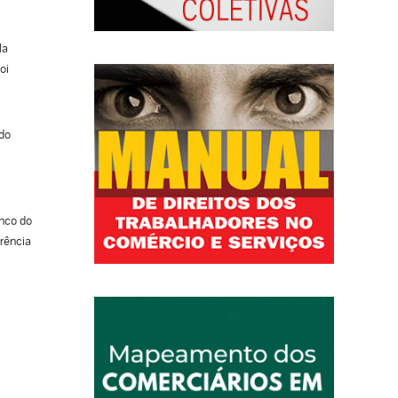
la
oi
 do
anco do
rência