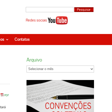
Redes sociais
ços
Contatos
Arquivo
stará