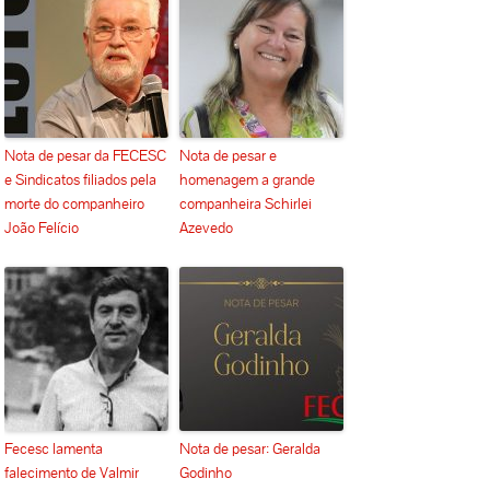
Nota de pesar da FECESC
Nota de pesar e
e Sindicatos filiados pela
homenagem a grande
morte do companheiro
companheira Schirlei
João Felício
Azevedo
Fecesc lamenta
Nota de pesar: Geralda
falecimento de Valmir
Godinho