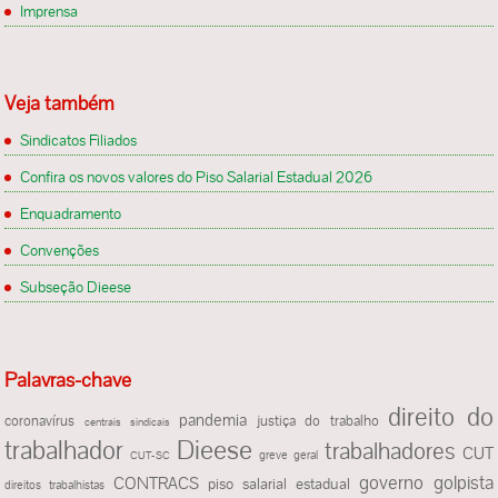
Imprensa
Veja também
Sindicatos Filiados
Confira os novos valores do Piso Salarial Estadual 2026
Enquadramento
Convenções
Subseção Dieese
Palavras-chave
direito do
pandemia
justiça do trabalho
coronavírus
centrais sindicais
Dieese
trabalhador
trabalhadores
CUT
greve geral
CUT-SC
governo golpista
CONTRACS
piso salarial estadual
direitos trabalhistas