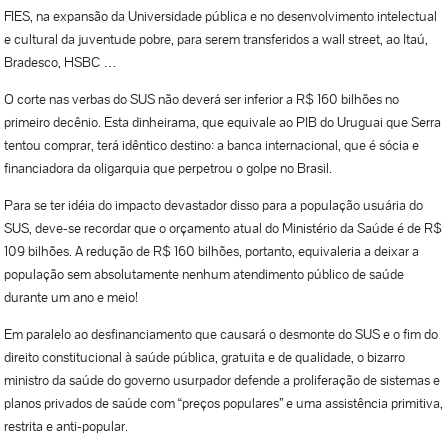
FIES, na expansão da Universidade pública e no desenvolvimento intelectual
e cultural da juventude pobre, para serem transferidos a wall street, ao Itaú,
Bradesco, HSBC …
O corte nas verbas do SUS não deverá ser inferior a R$ 160 bilhões no
primeiro decênio. Esta dinheirama, que equivale ao PIB do Uruguai que Serra
tentou comprar, terá idêntico destino: a banca internacional, que é sócia e
financiadora da oligarquia que perpetrou o golpe no Brasil.
Para se ter idéia do impacto devastador disso para a população usuária do
SUS, deve-se recordar que o orçamento atual do Ministério da Saúde é de R$
109 bilhões. A redução de R$ 160 bilhões, portanto, equivaleria a deixar a
população sem absolutamente nenhum atendimento público de saúde
durante um ano e meio!
Em paralelo ao desfinanciamento que causará o desmonte do SUS e o fim do
direito constitucional à saúde pública, gratuita e de qualidade, o bizarro
ministro da saúde do governo usurpador defende a proliferação de sistemas e
planos privados de saúde com “preços populares” e uma assistência primitiva,
restrita e anti-popular.