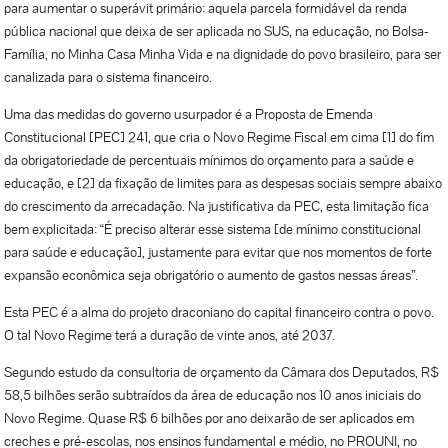
para aumentar o superávit primário: aquela parcela formidável da renda
pública nacional que deixa de ser aplicada no SUS, na educação, no Bolsa-
Família, no Minha Casa Minha Vida e na dignidade do povo brasileiro, para ser
canalizada para o sistema financeiro.
Uma das medidas do governo usurpador é a Proposta de Emenda
Constitucional [PEC] 241, que cria o Novo Regime Fiscal em cima [1] do fim
da obrigatoriedade de percentuais mínimos do orçamento para a saúde e
educação, e [2] da fixação de limites para as despesas sociais sempre abaixo
do crescimento da arrecadação. Na justificativa da PEC, esta limitação fica
bem explicitada: “É preciso alterar esse sistema [de mínimo constitucional
para saúde e educação], justamente para evitar que nos momentos de forte
expansão econômica seja obrigatório o aumento de gastos nessas áreas”.
Esta PEC é a alma do projeto draconiano do capital financeiro contra o povo.
O tal Novo Regime terá a duração de vinte anos, até 2037.
Segundo estudo da consultoria de orçamento da Câmara dos Deputados, R$
58,5 bilhões serão subtraídos da área de educação nos 10 anos iniciais do
Novo Regime. Quase R$ 6 bilhões por ano deixarão de ser aplicados em
creches e pré-escolas, nos ensinos fundamental e médio, no PROUNI, no