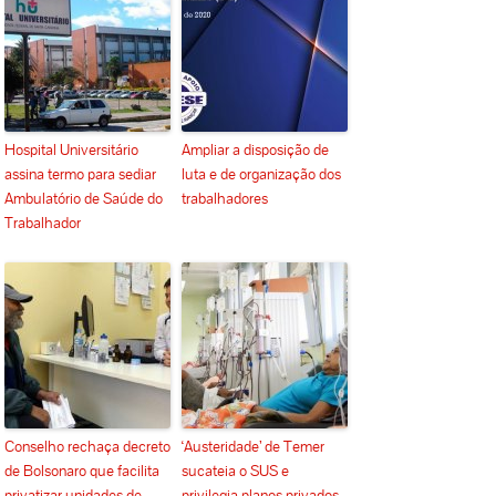
Hospital Universitário
Ampliar a disposição de
assina termo para sediar
luta e de organização dos
Ambulatório de Saúde do
trabalhadores
Trabalhador
Conselho rechaça decreto
‘Austeridade’ de Temer
de Bolsonaro que facilita
sucateia o SUS e
privatizar unidades de
privilegia planos privados