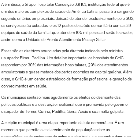
Além disso, o Grupo Hospitalar Conceição [GHC], instituição federal que é
um dos maiores complexos de saúde da América Latina, passará a ser gerido
segundo critérios empresariais: deixará de atender exclusivamente pelo SUS,
os serviços serão cobrados, e os 12 postos de saúde comunitária com as 39
equipes de saúde da família [que atendem 105 mil pessoas] serão fechados,
assim como a Unidade de Pronto Atendimento Moacyr Scliar.
Essas são as diretrizes anunciadas pela diretoria indicada pelo ministro
usurpador Eliseu Padilha. Um detalhe importante: os hospitais do GHC
respondem por 30% das internações hospitalares, 29% dos atendimentos
ambulatoriais e quase metade dos partos ocorridos na capital gaúcha. Além
disso, o GHC é um centro estratégico de formação profissional e geração de
conhecimentos em saúde.
Os municípios sentirão mais agudamente os efeitos do desmonte das
políticas públicas e a destruição neoliberal que é promovida pelo governo
usurpador de Temer, Cunha, Padilha, Serra, Aécio e sua malta golpista.
A eleição municipal é uma etapa importante da luta democrática. É um
momento que permite o esclarecimento da população sobre as
conseqüências devastadoras do golpe e a denúncia e o escracho daquelas