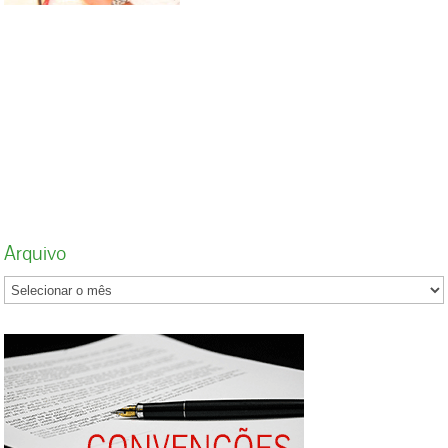
mês da consciência negra – 20 de novembro
marca a data da morte de Zumbi, líder do
Quilombo dos Palmares, em 1695 –,
sindicatos, ramos e CUTs Estaduais realizarão
atos em dezenas de cidades para exaltar a
contribuição dos negros na construção da
sociedade brasileira e, também, para
denunciar o recrudescimento do racismo nos
últimos anos. Em Brasília, no dia 18 de
novembro, será realizada a 1ª Marcha das
Mulheres Negras “contra o racismo, a
Arquivo
violência e pelo bem viver”, uma homenagem
a ancestralidade africana e em defesa da
cidadania plena das mulheres negras
brasileiras. A marcha demonstrará o
protagonismo das mulheres negras em suas
lutas e na busca de sua pauta e reivindicará o
fim do genocídio da juventude negra, as
agressões e assassinatos contra as mulheres
negras, o fim do racismo e da discriminação.