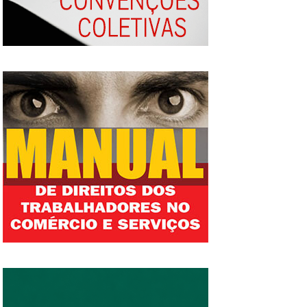
Nós temos muito ainda o que avançar para
que uma pessoa negra seja tratada na
sociedade brasileira em igualdade de
condições de uma pessoa não negra, sem o
ranço da casa grande e da senzala.
Acreditamos que as dificuldades encontradas
hoje pela população negra são reflexos do
sistema escravocrata colonial brasileiro.
Porém, nos últimos anos, foram registrados
avanços em virtude do crescimento de
movimentos sociais e da construção e
implantação de políticas públicas voltadas
para os negros. Além do estatuto da igualdade
racial, a política nacional de cotas é um dos
principais avanços ao longo dos anos. Na
contramão destes avanços o racismo tem se
mostrado cada vez mais forte, pessoas são
atacadas nas redes sociais, ofendidas nas ruas
e têm suas chances no mercado de trabalho