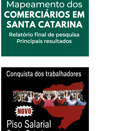
reduzidas por causa da cor da pele. Outro
dado alarmante foi demonstrado no Mapa da
Violência 2015, que apontou um aumento de
54% no índice de assassinatos de negras entre
os anos de 2003 e 2013 – de 1.864, em 2003,
para 2.875, em 2013. No mesmo período, a
quantidade anual de homicídios de mulheres
brancas caiu 9,8% – de 1.747, em 2003, para
1.576, em 2013. A pergunta que fica no ar é,
até quando o racismo será considerado injúria
ou um mal-entendido? Quando o racismo
passará realmente a ser considerado crime no
Brasil? Somente a nossa luta fará essa
transformação. Durante o 12º Concut –
Congresso Nacional da CUT, nossa Central
reafirmou seu engajamento contra o racismo
ao firmar o compromisso com a luta durante a
Década Internacional dos Afrodescendentes e
apoiar as ações de combate a...