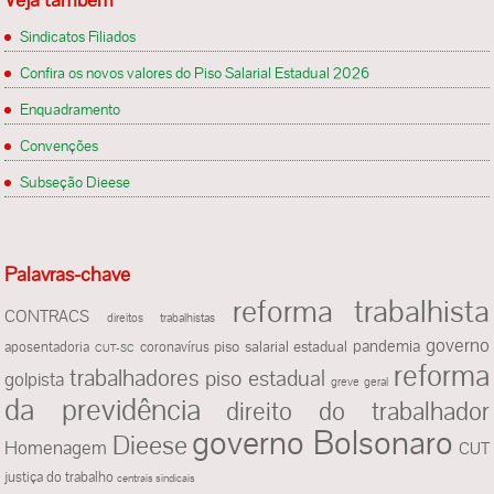
Sindicatos Filiados
Confira os novos valores do Piso Salarial Estadual 2026
Enquadramento
Convenções
Subseção Dieese
Palavras-chave
reforma trabalhista
CONTRACS
direitos trabalhistas
governo
pandemia
piso salarial estadual
aposentadoria
coronavírus
CUT-SC
reforma
trabalhadores
piso estadual
golpista
greve geral
da previdência
direito do trabalhador
governo Bolsonaro
Dieese
Homenagem
CUT
justiça do trabalho
centrais sindicais