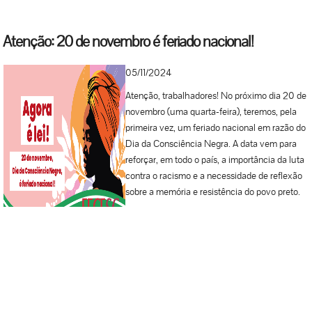
Atenção: 20 de novembro é feriado nacional!
05/11/2024
Atenção, trabalhadores! No próximo dia 20 de
novembro (uma quarta-feira), teremos, pela
primeira vez, um feriado nacional em razão do
Dia da Consciência Negra. A data vem para
reforçar, em todo o país, a importância da luta
contra o racismo e a necessidade de reflexão
sobre a memória e resistência do povo preto.
Esta lei celebra o Dia Nacional de Zumbi e da
Consciência Negra e foi sancionada pelo
presidente Lula (PT) em dezembro de 2023.
Anteriormente, a data era feriado em seis
estados brasileiros e cerca de 1.200 cidades.
Saiba mais: O 20 de novembro representa um
marco importante na luta contra o racismo e