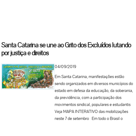
lembrar que essa independência ainda não foi
conquistada plenamente”, explica a secretária
de Mobilização e Relação com os Movimentos
Sociais da CUT Nacional, Janeslei
Albuquerque. As pautas do Grito dos
Excluídos vão da defesa da democracia à luta
Santa Catarina se une ao Grito dos Excluídos lutando
por inclusão, direitos, políticas públicas que
por justiça e direitos
garantam dignidade às populações mais
vulneráveis como segurança, saúde e
04/09/2019
educação. Todo ano, um tema é destacado
para ser o foco das manifestações. O tema de
Em Santa Catarina, manifestações estão
2022, ano do bicentenário da independência e
sendo organizados em diversos municípios do
28º Grito dos Excluídos, é justamente a
estado em defesa da educação, da soberania,
independência. O grito de luta vai questionar:
da previdência, com a participação dos
“Independência para quem”? O objetivo é
movimentos sindical, populares e estudantis
refletir sobre a trajetória do Brasil e de sua
Veja MAPA INTERATIVO das mobilizações
população mais pobre – população que ficou
neste 7 de setembro Em todo o Brasil o
fora do centro das políticas da maioria dos
próximo sábado, 7 de setembro, será unirá
governos ao longo desses 200 anos. Um dos
para mais um Grito dos Excluídos, que este