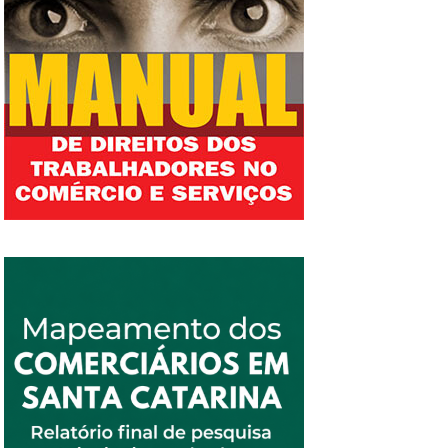
impactada pela escala 6×1. Não houve
paridade. Não houve equilíbrio. Não houve
compromisso real com a informação. Não
houve responsabilidade social. A reportagem
ouviu e destacou argumentos de entidades
patronais que tentam transformar um direito
básico, o descanso, a convivência familiar, o
lazer, o estudo e a saúde, em ameaça à
economia. Reproduziu, sem o devido
contraponto, o discurso do medo, do aumento
de custos, da informalidade e da perda de
competitividade, como se a vida de milhões
de trabalhadores e trabalhadoras pudesse
continuar sendo tratada apenas como despesa
na planilha dos patrões. A Contracs repudia
essa escolha editorial. A televisão brasileira,
especialmente uma emissora com o alcance
da Rede Globo, tem responsabilidade pública.
Informar não é selecionar apenas as vozes que
interessam ao poder econômico. Informar não