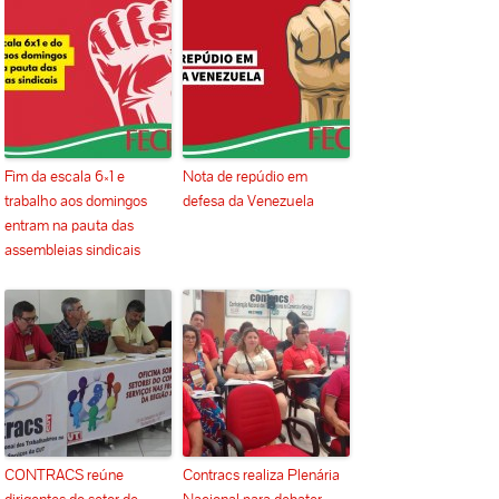
Fim da escala 6×1 e
Nota de repúdio em
trabalho aos domingos
defesa da Venezuela
entram na pauta das
assembleias sindicais
CONTRACS reúne
Contracs realiza Plenária