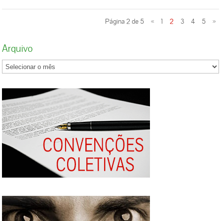
o fim da escala de trabalho 6×1, na qual se
concentração de riquezas e da exploração do
trabalha seis dias para folgar um. “São
trabalho. A precarização das relações de
Página 2 de 5
«
1
2
3
4
5
»
pessoas jovens. Se a pessoa tem uma jornada
trabalho tem se aprofundado cada vez mais
de trabalho desse jeito, ela não tem vida
nos últimos anos, principalmente após a
Arquivo
social. (…) É uma jornada cruel, desumana.
reforma trabalhista e sindical do governo de
Não tem sentido, em pleno século 21, ter
Michel Temer, no seu projeto Uma ponte para
jovem trabalhando nesse sistema”, critica.
o futuro, e aprofundada ainda mais no governo
Segundo ele, a CUT pretende pressionar para
de Jair Bolsonaro. Segundo algumas
que a redução da jornada entre nesse debate
estatísticas, mais de 40 milhões de
no Congresso. “Vejo que há sensibilidade para
trabalhadores estão na informalidade ou
isso na Comissão do Trabalho. Se fizermos
exercendo atividades precarizadas, como
uma campanha bem feita, temos condições
trabalho nas plataformas digitais, pejotização,
de resolver esse problema”, avalia. Disputa
trabalho intermitente, cooperativas de
política e futuro do sindicalismo Nobre
trabalho de fachada, terceirização, dentre
ressalta ainda que a sobrevivência das
outras modalidades de relação de trabalho.
entidades sindicais depende de uma nova
Nas atividades que representamos, (comércio
forma de financiamento, baseada em
e serviços) a exploração do trabalho
negociações coletivas, já em discussão no
aumentou muito, resultado da baixa
Congresso. Ele destaca também a
remuneração, extensas jornadas de trabalho,
necessidade de eleger uma bancada de