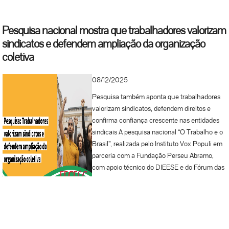
Pesquisa nacional mostra que trabalhadores valorizam
sindicatos e defendem ampliação da organização
coletiva
08/12/2025
Pesquisa também aponta que trabalhadores
valorizam sindicatos, defendem direitos e
confirma confiança crescente nas entidades
sindicais A pesquisa nacional “O Trabalho e o
Brasil”, realizada pelo Instituto Vox Populi em
parceria com a Fundação Perseu Abramo,
com apoio técnico do DIEESE e do Fórum das
Centrais Sindicais, apresenta um dos retratos
mais completos sobre a relação da classe
trabalhadora com o movimento sindical. O
estudo teve como objetivo medir a percepção
dos trabalhadores sobre direitos, condições de