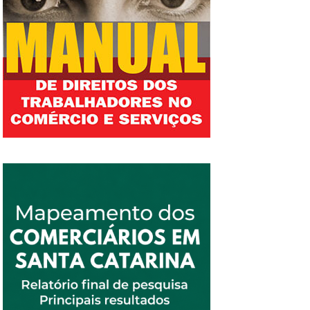
trabalho nos domingos e feriados, assédio
sindicalistas em 2026. “Nós precisamos
moral, tratamento desumano aos
construir, dentro do Congresso Nacional, uma
trabalhadores, como aconteceu recentemente
bancada que se dedique exclusivamente aos
em uma das filiais dos Supermercados
temas do trabalho. A luta sindical descolada
Imperatriz, filial de Rio do Sul, condenada em
da luta política é uma luta incompleta”,
um processo trabalhista movido por uma
declara. Sobre o ex-presidente Jair Bolsonaro
funcionária, por ser impedida, com frequência,
(PL), ele acredita que tende a...
de ida ao banheiro para as suas necessidades
fisiológicas e até mesmo para a troca de
absorvente. A jornada de trabalho da categoria
comerciária, muitas vezes de doze, treze por
um, além do desrespeito ao descanso de 1 por
1 (trabalha um domingo e descansa outro)
para as mulheres, previsto no artigo 386 da
Consolidação das Leis do Trabalho, utilização
de banco de horas, exigindo quase sempre
jornadas de trabalho extenuantes, sem
pagamento de horas extras. Na constituinte
de 1988, conseguimos reduzir a jornada de
trabalho oficial de 48 para 44 horas semanais,