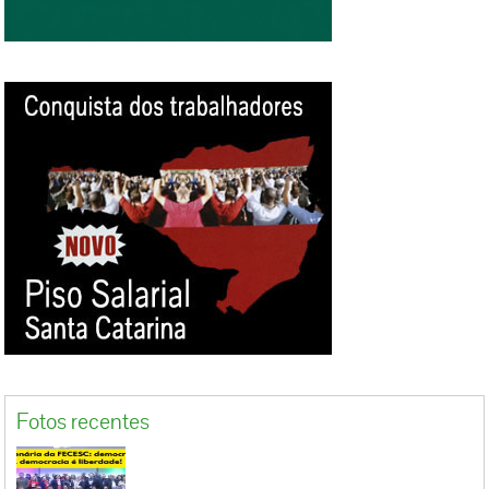
jornada que perdura por mais de 37 anos. Por
outro lado, em muitas atividades, até mesmo
no comércio, os ganhos de produção e
produtividade, resultado do trabalho,
aumentaram muitas vezes mais, no entanto, o
valor de compra dos salários continuam igual
ou até menores daqueles praticados antes de
1988. A situação destes trabalhadores tem se
agravado ainda mais, com a ampliação cada
vez maior do funcionamento dos
estabelecimentos comerciais, principalmente
os supermercados, atacarejos e lojas de
departamento. Iniciam as atividades às 6:00
horas e encerrando as 24:00 horas. Os
trabalhadores destes estabelecimentos
invariavelmente...
Fotos recentes