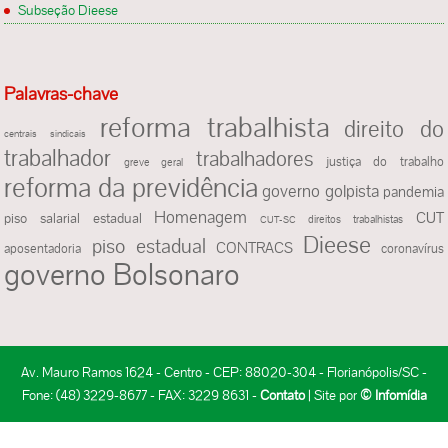
Subseção Dieese
Palavras-chave
reforma trabalhista
direito do
centrais sindicais
trabalhador
trabalhadores
justiça do trabalho
greve geral
reforma da previdência
governo golpista
pandemia
Homenagem
CUT
piso salarial estadual
direitos trabalhistas
CUT-SC
Dieese
piso estadual
CONTRACS
aposentadoria
coronavírus
governo Bolsonaro
Av. Mauro Ramos 1624 - Centro - CEP: 88020-304 - Florianópolis/SC -
Fone: (48) 3229-8677 - FAX: 3229 8631 -
Contato
| Site por
© Infomídia