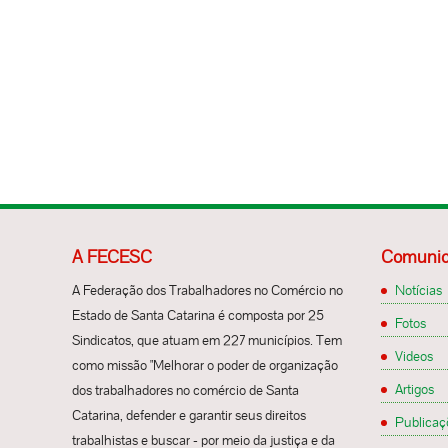
a for
como 
deter
total
‘apti
seman
oport
os ho
divis
conta
funda
10 ho
lembr
meno
tem u
fato
fora’
carg
segre
posi
fazen
A FECESC
Comunic
mostr
famil
A Federação dos Trabalhadores no Comércio no
Notícias
forma
Estado de Santa Catarina é composta por 25
Fotos
perc
Sindicatos, que atuam em 227 municípios. Tem
Videos
estu
como missão "Melhorar o poder de organização
estão
Artigos
dos trabalhadores no comércio de Santa
inter
Catarina, defender e garantir seus direitos
Publicaç
21,1%
trabalhistas e buscar - por meio da justiça e da