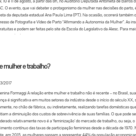
9, 10 e 11 de agosto, a partir das 8h, no Auditório Deputada Antonieta de Barros 
. O evento, que vai debater o protagonismo da mulher nas decisões do parto,
sta da deputada estadual Ana Paula Lima (PT). Na ocasião, ocorrerá também o
esso de Fotografia e Vídeo de Parto “Afirmando a Autonomia da Mulher”. As ins
ratuitas e podem ser feitas pelo site da Escola do Legislativo da Alesc. Para mai
mações: (48) 3221- 2904. Confira a programação: Quarta, 9 de agosto 8h –
enciamento 8h30 – Composição da mesa e cerimonial de abertura Ana Paula L
tada estadual) Daphne Rattner (Presidenta da Rehuna) Vivian Scangiantte (Fo
 D’Olhar) 9h – O Papel Fundamental das Imagens na Transformação do Parto n
l Maria Esther Vilela – Coordenadora Geral de Saúde das Mulheres – MS 9h40 
 mulher e trabalho?
 da Imagem na Humanização do Parto: fotografar com propósito 10h30 – Fotog
arto: caminhos e desafios – VÍVIAN FURQUIM SCAGGIANTE – SUZANNE SHUB
3/2017
IA CRISTIANE KOHATSU 11h – Parto Delas: um olhar fotográfico sobre o parto
nizado no SUS – MARCELA CARVALHO BELTRÃO CAVALCANTI – ROBERTA
enina Formaggi A relação entre mulher e trabalho não é recente – no Brasil, sua
A MARTINS – DEBORA GUILHERME DE AMORIM 13h – Almoço 14h – Estratég
nça é significativa em muitos setores da indústria desde o início do século XX, 
s Sociais para consolidar a fotografia na humanização do parto – ALLANA KE
amente, no chão de fábrica, ou indiretamente, realizando tarefas domésticas qu
A CORIA 15h40 – Ética e Direitos Autorais na Fotografia de Parto – LEONAR
tiam a diminuição dos custos de sobrevivência de suas famílias. O que pode se
S PINTO 17h – Fotografia de Parto: uma Oportunidade de Transformação – N
derado relativamente novo é a ‘feminização’ do mercado de trabalho, ou seja, o
VER 18h – Encerramento Quinta, 10 de agosto 8h – Credenciamento 9h –
imento contínuo das taxas de participação femininas desde a década de 1970. 
osição da Mesa de Homenagem ao Dr.Ricardo Herbert Jones Ana Paula Lima
nte, em 2015, as mulheres passam a representar 44% da população economic