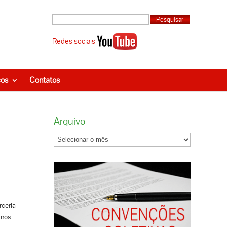
Redes sociais
ços
Contatos
Arquivo
rceria
 nos