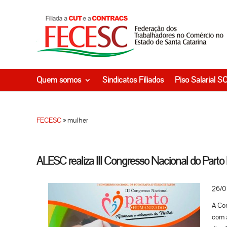
Quem somos
Sindicatos Filiados
Piso Salarial S
FECESC
»
mulher
ALESC realiza III Congresso Nacional do Par
26/0
A Com
com a