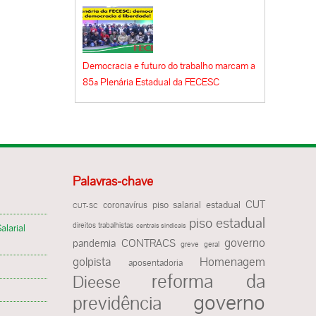
, no
riam
or
o das
Soares,
mo a
ras na
Democracia e futuro do trabalho marcam a
m
ce em
85ª Plenária Estadual da FECESC
vale
da
 não
lete o
as ‘de
para
as
gos,
squisa
Palavras-chave
rranjos
CUT
piso salarial estadual
coronavírus
CUT-SC
es. O
piso estadual
direitos trabalhistas
centrais sindicais
alarial
governo
pandemia
CONTRACS
greve geral
mbém
golpista
Homenagem
aposentadoria
e delas
reforma da
Dieese
res,
governo
previdência
o dos