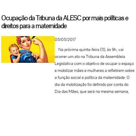
Ocupação da Tribuna da ALESC por mais políticas e
direitos para a maternidade
05/05/2017
Na próxima quinta-feira (11), às 9h, vai
ocorrer um ato na Tribuna da Assembleia
Legislativa com o objetivo de ocupar o espaço
e mobilizar mães e mulheres a refletirem sobre
a função social e política da maternidade. O
dia da mobilização foi definido por conta do
Dia das Mães, que será na mesma semana,
com o intuito ressignificar o conceito de
maternidade criado pela sociedade patriarcal e
reforçado nessa data, todos os anos. Na
ocasião, será divulgado o MÃENIFESTO 8M-
SC, elaborado por mães e demais
organizadoras da paralisação que ocorreu no