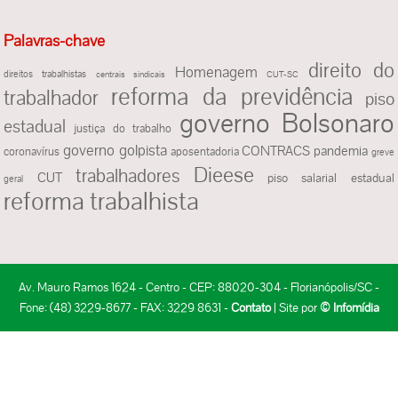
Palavras-chave
direito do
Homenagem
direitos trabalhistas
centrais sindicais
CUT-SC
reforma da previdência
trabalhador
piso
governo Bolsonaro
estadual
justiça do trabalho
governo golpista
CONTRACS
pandemia
coronavírus
aposentadoria
greve
Dieese
trabalhadores
CUT
piso salarial estadual
geral
reforma trabalhista
Av. Mauro Ramos 1624 - Centro - CEP: 88020-304 - Florianópolis/SC -
Fone: (48) 3229-8677 - FAX: 3229 8631 -
Contato
| Site por
© Infomídia