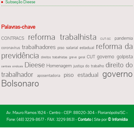
Subseção Dieese
Palavras-chave
reforma trabalhista
CONTRACS
pandemia
CUT-SC
reforma da
trabalhadores
piso salarial estadual
coronavírus
previdência
governo golpista
CUT
direitos trabalhistas
greve geral
Dieese
direito do
Homenagem
justiça do trabalho
centrais sindicais
governo
trabalhador
piso estadual
aposentadoria
Bolsonaro
Av. Mauro Ramos 1624 - Centro - CEP: 88020-304 - Florianópolis/SC -
Fone: (48) 3229-8677 - FAX: 3229 8631 -
Contato
| Site por
© Infomídia