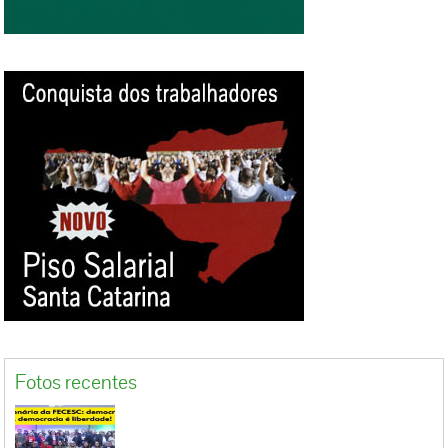
trabalho das equipes que irão negociar o
reajuste do Piso”. O presidente da Federação
dos Gráficos de SC, Moacir Efting pondera:
“Após um período nebuloso, conseguimos
restabelecer a democracia no país, vivemos
uma época de pleno emprego no Estado e isso
vai nos favorecer na hora da negociação”.
Hamilton Vargas, do Sindicato dos Gráficos de
Florianópolis considera que “a aceitação dos
representantes patronais...
Fotos recentes