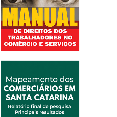
deve instituir uma política nacional de
aumento real para o Salário Mínimo, e isso tem
que ser repassado para os demais salários.
“Nós tivemos um período de até sete anos em
que negociamos apenas a reposição do INPC,
isso não se concebe porque as mercadorias
subiram acima do INPC”, conclui Castanheira.
Rogério Correa, representante da CUT na
entrega da proposta dos trabalhadores,
concorda que o reajuste do Salário Mínimo
acima da inflação deve interferir
positivamente nas negociações do Piso
Estadual. “Que o conjunto dos empresários
tenha a sensibilidade de distribuir a renda do
estado de SC, que já tem um PIB significativo,
e essa riqueza possa também ir para o bolso
dos trabalhadores, que são os produtores
dessa riqueza”, afirma. Ednaldo Pedro Antônio,
representante da Fetiesc também se mostra
otimista: “Os trabalhadores aguardam um bom