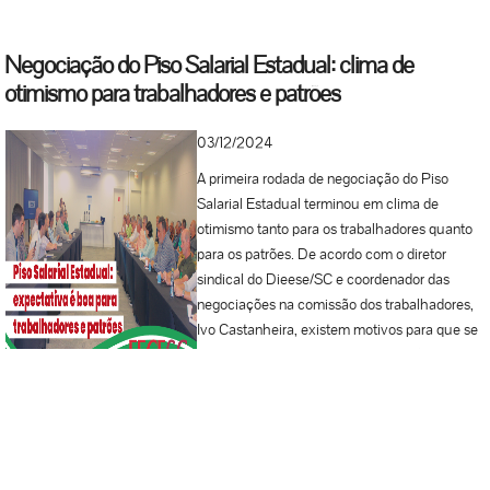
Negociação do Piso Salarial Estadual: clima de
otimismo para trabalhadores e patrões
03/12/2024
A primeira rodada de negociação do Piso
Salarial Estadual terminou em clima de
otimismo tanto para os trabalhadores quanto
para os patrões. De acordo com o diretor
sindical do Dieese/SC e coordenador das
negociações na comissão dos trabalhadores,
Ivo Castanheira, existem motivos para que se
garanta aumento real ao piso nesta 15ª
negociação pelo reajuste, em 2025: “Temos
várias razões, que vão desde o aumento do
salário-mínimo nacional, o pleno emprego no
Estado, o crescimento do PIB, a falta de mão-
de-obra, a economia de Santa Catarina, que