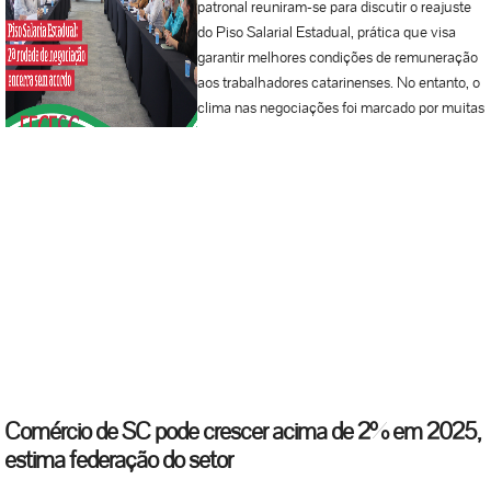
patronal reuniram-se para discutir o reajuste
do Piso Salarial Estadual, prática que visa
garantir melhores condições de remuneração
aos trabalhadores catarinenses. No entanto, o
clima nas negociações foi marcado por muitas
divergências. Enquanto os representantes dos
trabalhadores defendiam um aumento salarial
digno, alinhado ao custo de vida e à inflação,
os empresários apresentaram um cenário
econômico caótico em Santa Catarina, muito
diferente do que é propagandeado por eles
mesmos. De acordo com os patrões, a
economia catarinense enfrenta dificuldades, o
que contradiz o discurso otimista que é a
tônica de políticos, empresários e da imprensa
em todo o Estado. Diante da recusa em
atender às demandas dos trabalhadores, as
Comércio de SC pode crescer acima de 2% em 2025,
negociações terminaram em impasse, sem
estima federação do setor
qualquer avanço concreto. A próxima rodada
de negociação foi agendada para o dia 21 de...