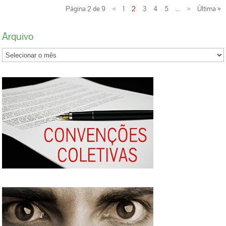
Hélio Dagnoni. Esse mesmo levantamento
Página 2 de 9
«
1
2
3
4
5
...
»
Última »
apurou que a confiança de empresários do
setor cresce 1,2% para este ano frente a 2024.
Arquivo
A Pesquisa Mensal do Comércio (PMC),
apurada pelo IBGE, mostra que o varejo
restritor em SC cresceu 4,4% no ano passado
até novembro. Um pouco abaixo da média
nacional, que avançou 5% no mesmo período.
No varejo ampliado, que inclui veículos,
materiais de construção e atacado, SC
cresceu mais, avançou 7,7% até novembro e o
Brasil, 4,4%. Para a economista da
Fecomércio SC, Edilene Cavalcanti, um dos
diferenciais que devem ajudar a impulsionar o
comércio de SC é o mercado de trabalho. O
estado segue com taxa de desemprego bem
abaixo da nacional. A última apuração do
IBGE (Pnad Contínua Trimestral) apurou que
a desocupação em SC está em 2,8%. Para