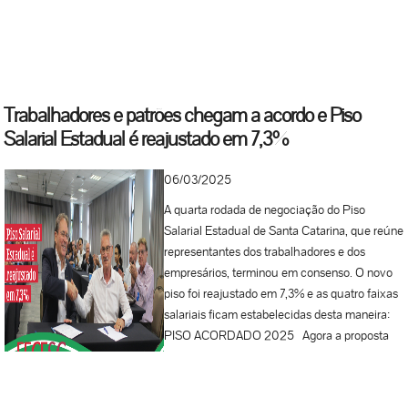
mínimo nacional”, pontua Castanheira. O
acordo foi entregue inicialmente ao
governador do Estado, que encaminhou à
Assembleia, onde foi aprovado por
unanimidade. Agora o acordo volta ao
Trabalhadores e patrões chegam a acordo e Piso
governador, que deverá sancionar o projeto de
Salarial Estadual é reajustado em 7,3%
lei para que entre em vigor, retroativo a
janeiro. Confira os novos valores do piso
ATUALIZAÇÃO 09 de abril de 2025 Confira
06/03/2025
aqui a Lei Complementar nº 869, de 09 de
A quarta rodada de negociação do Piso
abril de 2025, sobre o reajuste do Piso Salarial
Salarial Estadual de Santa Catarina, que reúne
Estadual 2025, publicada no Diário Oficial:
representantes dos trabalhadores e dos
Você também pode acessar o PDF, aqui, para
empresários, terminou em consenso. O novo
melhor...
piso foi reajustado em 7,3% e as quatro faixas
salariais ficam estabelecidas desta maneira:
PISO ACORDADO 2025 Agora a proposta
negociada será enviada ao governo do Estado,
que por sua vez encaminha um projeto de lei
com o reajuste e o envia à Assembleia