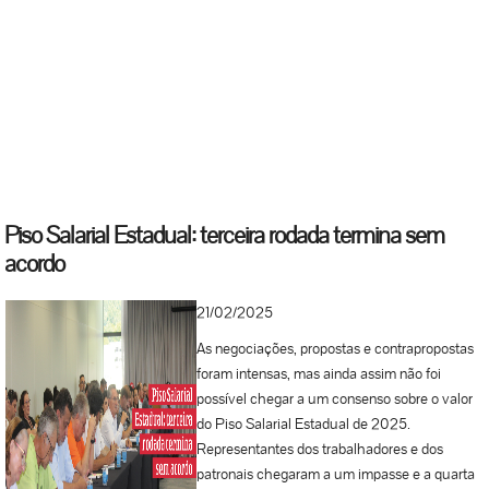
Legislativa (ALESC). Confira aqui o
documento oficial com as assinaturas dos
representantes dos trabalhadores e dos
empresários: Acordo Piso Estadual 2025...
Piso Salarial Estadual: terceira rodada termina sem
acordo
21/02/2025
As negociações, propostas e contrapropostas
foram intensas, mas ainda assim não foi
possível chegar a um consenso sobre o valor
do Piso Salarial Estadual de 2025.
Representantes dos trabalhadores e dos
patronais chegaram a um impasse e a quarta