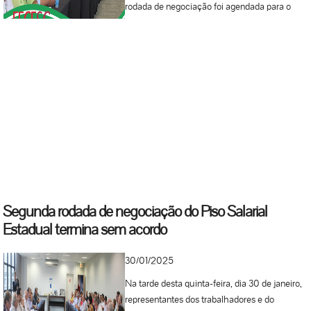
rodada de negociação foi agendada para o
próximo dia 06 de março. De acordo com o
diretor da FECESC e diretor sindical do
DIEESE, Ivo Castanheira, não foi acordado um
índice em comum para o tão esperado
reajuste, mas as expectativas são boas para
que este processo seja concluído no próximo...
Segunda rodada de negociação do Piso Salarial
Estadual termina sem acordo
30/01/2025
Na tarde desta quinta-feira, dia 30 de janeiro,
representantes dos trabalhadores e do