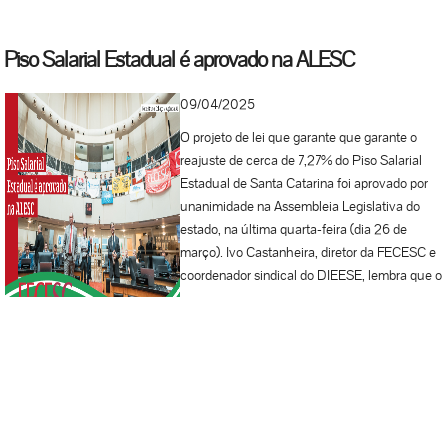
Piso Salarial Estadual é aprovado na ALESC
09/04/2025
O projeto de lei que garante que garante o
reajuste de cerca de 7,27% do Piso Salarial
Estadual de Santa Catarina foi aprovado por
unanimidade na Assembleia Legislativa do
estado, na última quarta-feira (dia 26 de
março). Ivo Castanheira, diretor da FECESC e
coordenador sindical do DIEESE, lembra que o
processo de negociação com os
representantes patronais foi iniciado no mês
de novembro de 2024. Desde então foram
quatro rodadas de negociação. “Não foi uma
negociação muito fácil, mas chegamos ao
que eu considero um bom acordo, com um
índice de reajuste próximo ao do salário-