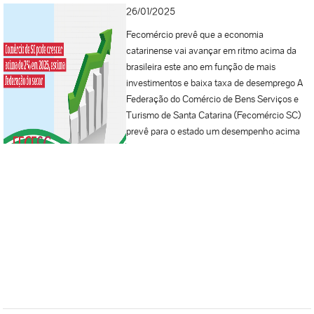
26/01/2025
Fecomércio prevê que a economia
catarinense vai avançar em ritmo acima da
brasileira este ano em função de mais
investimentos e baixa taxa de desemprego A
Federação do Comércio de Bens Serviços e
Turismo de Santa Catarina (Fecomércio SC)
prevê para o estado um desempenho acima
do nacional. Enquanto a Confederação
Nacional do Comércio (CNC) estimou
crescimento de 1,9% para o setor este ano, a
Fecomércio SC prevê que em SC o resultado
deverá ser acima de 2%. Entre as razões pelas
quais a Fecomércio SC projeta resultado
acima da média do país está uma pesquisa de
intenção de investimento do setor, que
apontou crescimento 2,6% maior de
investimentos no próprio negócio frente a
2024, destaca o presidente da federação,