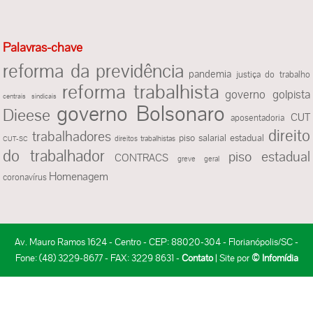
Palavras-chave
reforma da previdência
pandemia
justiça do trabalho
reforma trabalhista
governo golpista
centrais sindicais
governo Bolsonaro
Dieese
CUT
aposentadoria
direito
trabalhadores
piso salarial estadual
direitos trabalhistas
CUT-SC
do trabalhador
piso estadual
CONTRACS
greve geral
Homenagem
coronavírus
Av. Mauro Ramos 1624 - Centro - CEP: 88020-304 - Florianópolis/SC -
Fone: (48) 3229-8677 - FAX: 3229 8631 -
Contato
| Site por
© Infomídia