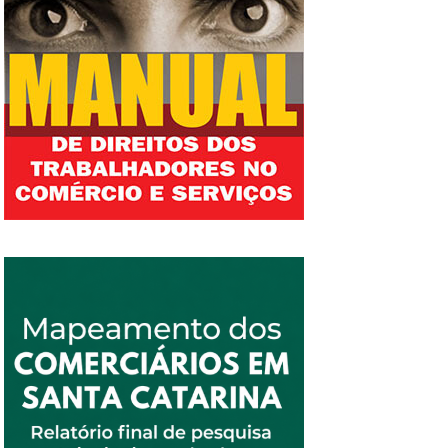
supermercado não chegou a fechar. A notícia
se espalhou em grupos de Whatsapp e
chegou até a unidade da Praça da Bandeira,
onde os colaboradores ocuparam a frente da
loja, que acabou suspendendo o atendimento
ao público. No dia seguinte, a onda de
insatisfação chegou às unidades de
Copacabana, Tijuca, Freguesia e Botafogo.
“Começou com duas meninas no caixa e
quando o gerente anotou o nome de uma
delas, as outras apoiaram e também pararam.
Então, começou a vir o pessoal da peixaria,
laticínio, mercearia. Veio todo mundo para a
frente de loja porque doeu no bolso de todos.
De início, a gente só queria 15 minutos de
atenção para eles verem que a gente não
estava dormindo. Não imaginávamos que
teríamos toda essa repercussão. Vídeos
começaram a circular no whatsapp e
encorajaram colegas de outras unidades”,