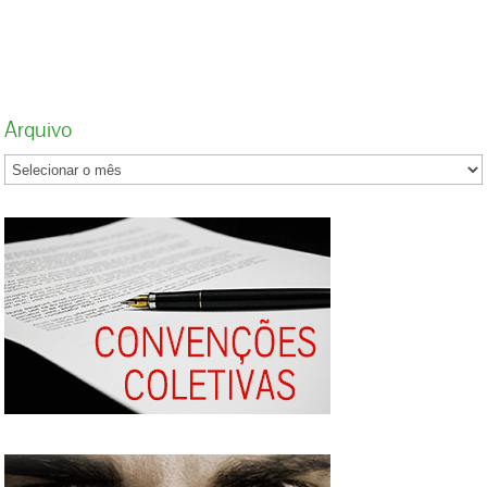
empresas não são mais obrigadas a pagar
100% de hora extra por domingos e feriados
trabalhados. Agora, os efeitos começam a ser
sentidos na prática. O que fez com que
trabalhadores de uma das maiores redes de
Arquivo
mercados do Rio, o Mundial, tivessem cortes
de até R$700 no pagamento. Com isso, os
funcionários cruzaram os braços: “A gente
está fazendo História, primeiro supermercado
a parar”, afirmam. Quando assinou o decreto,
Temer afirmou que a legislação estava sendo
atualizada “em favor dos empresários e do
povo brasileiro que quer ir ao mercado no
feriado e fim de semana”. Os trabalhadores
foram esquecidos. O movimento dos
funcionários da rede, que emprega mais de 9
mil pessoas, nasceu de forma espontânea. Na
segunda-feira (6), houve a primeira
paralisação na Ilha do Governador, mas o