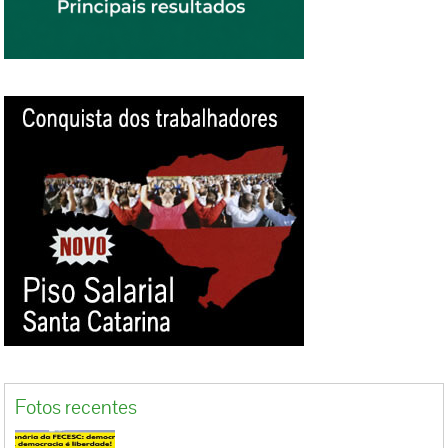
contam funcionárias que pediram para ter a
identidade preservada. O corte dos benefícios
foi o estopim para o movimento, porém o
descontentamento dos trabalhadores com a
empresa não é novo. Além da denúncia de
acúmulo e desvio de função e da retenção do
espelho de ponto, que impossibilitaria o
funcionário de conferir as horas registradas,
funcionários de frente de loja (operadoras de
caixa, empacotadoras e fiscais) relataram não
ter direito à pausa para lanche – nem mesmo
as grávidas. Algumas pessoas conseguem a
autorização para comer após apresentarem
atestado médico. As caixas dizem também ter
que esperar até uma...
Fotos recentes