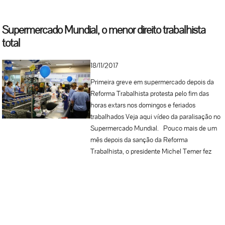
Supermercado Mundial, o menor direito trabalhista
total
18/11/2017
Primeira greve em supermercado depois da
Reforma Trabalhista protesta pelo fim das
horas extars nos domingos e feriados
trabalhados Veja aqui vídeo da paralisação no
Supermercado Mundial. Pouco mais de um
mês depois da sanção da Reforma
Trabalhista, o presidente Michel Temer fez
mais uma de suas maldades sem chamar
muita atenção. Um decreto assinado no dia 16
de agosto tornou a atividade dos
supermercados essencial. Na prática, isso
abriu caminho para que funcionários sejam
ainda mais explorados: desde então, as