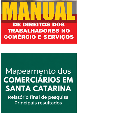
popular, a partir das 16h, na Praça do Terminal
Urbano CAÇADOR: mobilização e
panfletagem, às 9h, concentração no Siticom
CURITIBANOS: mobilização com
panfletagem, concentração às 15h, no Sinte
CRICIÚMA: início das mobilizações com
panfletagem nos bairros, concentração às 9h,
na Igreja Santo Antônio, e ato macrorregional,
às 15h, na Praça Nereu Ramos Fonte: CUT-
SC | Foto: Pricila Baade –...