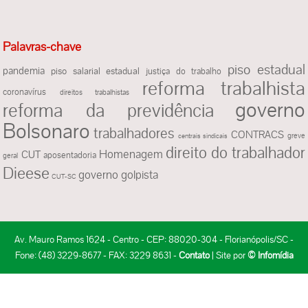
Palavras-chave
piso estadual
pandemia
piso salarial estadual
justiça do trabalho
reforma trabalhista
coronavírus
direitos trabalhistas
governo
reforma da previdência
Bolsonaro
trabalhadores
CONTRACS
greve
centrais sindicais
direito do trabalhador
Homenagem
CUT
aposentadoria
geral
Dieese
governo golpista
CUT-SC
Av. Mauro Ramos 1624 - Centro - CEP: 88020-304 - Florianópolis/SC -
Fone: (48) 3229-8677 - FAX: 3229 8631 -
Contato
| Site por
© Infomídia