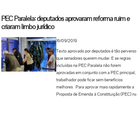
PEC Paralela: deputados aprovaram reforma ruim e
criaram limbo jurídico
16/09/2019
Texto aprovado por deputados é tão perverso
que senadores querem mudar. E se regras
incluídas na PEC Paralela não forem
aprovadas em conjunto com a PEC principal,
trabalhador pode ficar sem benefícios
melhores Para aprovar mais rapidamente a
Proposta de Emenda à Constituição (PEC) nº
006/2019, da reforma da Previdência, o
relator do texto no Senado, Tasso Jereissati
(PSDB/CE), propôs uma PEC Paralela
(nº133/2019), que contém os principais pontos
modificados pelos senadores. Se o Senado
alterasse o texto aprovado na Câmara dos