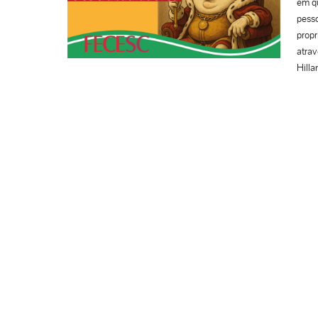
em qu
pesso
propr
atrav
Hilla
candi
(Repu
que p
20 (
26.00
RESID
alta,
contr
nas r
R$ 1.
limpa
avicu
salár
pesso
e ma