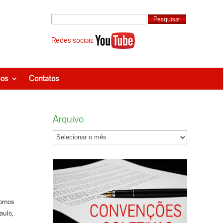
Redes sociais
ços
Contatos
Arquivo
fomos
aulo,