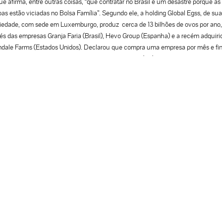
e afirma, entre outras coisas, “que contratar no Brasil é um desastre porque as
as estão viciadas no Bolsa Família”. Segundo ele, a holding Global Egss, de sua
iedade, com sede em Luxemburgo, produz cerca de 13 bilhões de ovos por ano,
és das empresas Granja Faria (Brasil), Hevo Group (Espanha) e a recém adquiri
ndale Farms (Estados Unidos). Declarou que compra uma empresa por mês e fi
daturas consideradas liberais como Jair Bolsonaro (PL), Tarcísio de Freitas
blicanos), Kim Kataguiri (União Brasil- SP) e Martel Van Hattem (Novo RS). Af
aga aos trabalhadores da sua empresa nos Estados Unidos, para embalar ovos
R$ 110,00) por hora. Dá US$ 1.100 (R$ 6.050,00) por semana e US$ 5.000 (
0,00) por mês. Oitenta por cento dos negócios da empresa é fora do Brasil e s
ÊNCIA FISCAL é no Uruguai. E por fim reclamou que a Carga Tributária no Bras
 as taxas de juros elevadas e há forte burocracia em cima das empresas. As rea
a a entrevista de Ricardo Farias foram imediatas e contundentes: Dados public
edes sociais: a Granja Faria paga para um operador de produção um salário mé
670,00 ou R$ 48,00 líquido por dia, para fazer o manejo de aves, coleta de ovo
r o local, exigindo ainda disponibilidade para morar na granja e vivência no ram
ltura. O influenciador Felipe Neto comentou nas redes sociais que além de ser
io miserável, inferior à média nacional para a mesma função, ele ainda quer que
a abandone a própria família, vá viver numa granja e passe o dia todo coletand
nuseando galinhas para receber em média R$ 1.670,00 mensal. Os problemas 