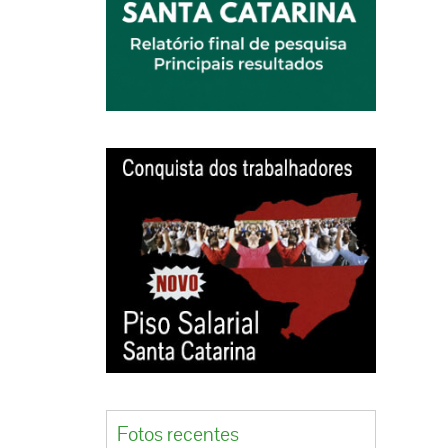
, ele
s e
 do
ontrato
ção e
s
ulo,
aga
Fotos recentes