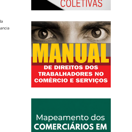
da
nancia
irmou
, US$
R$
ua
il é
ções
ados
dio de
s e
o de
 um
 a
o ovos
nas