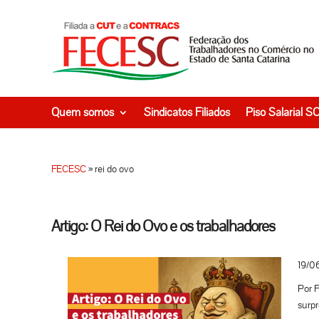
Quem somos
Sindicatos Filiados
Piso Salarial S
FECESC
»
rei do ovo
Artigo: O Rei do Ovo e os trabalhadores
19/0
Por F
surpr