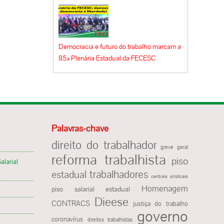
Democracia e futuro do trabalho marcam a
85ª Plenária Estadual da FECESC
Palavras-chave
direito do trabalhador
greve geral
reforma trabalhista
piso
alarial
estadual
trabalhadores
centrais sindicais
Homenagem
piso salarial estadual
Dieese
CONTRACS
justiça do trabalho
governo
coronavírus
direitos trabalhistas