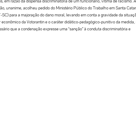
s, em razão da dispensa discriminatória de um funcionário, vítima de racismo. A
ão, unanime, acolheu pedido do Ministério Público do Trabalho em Santa Catar
SC) para a majoração do dano moral, levando em conta a gravidade da situaçã
 econômico da Votorantin e o caráter didático-pedagógico-punitivo da medida, 
sário que a condenação expresse uma “sanção” à conduta discriminatória e
stitucional da empresa que, além de compactuar com à prática de racismo de 
us empregados, demitiu o trabalhador ofendido e não os ofensores. O ilícito, por
passou a esfera jurídica do autor da ação, atingiu a coletividade de trabalhador
iam ter a “falsa noção” de que essa seria a postura correta a ser adotada em ca
hantes e a própria sociedade, que repudia este tipo de conduta. O trabalhador
u a ação, sofreu ofensas discriminatórias por chegar atrasado na empresa dev
enchente em sua cidade. Em uma das frases citadas no processo um dos cole
ores diz que ele “deveria ter se pendurado nos galhos pelo rabo” para conseguir
r no horário, configurando-se o sentido preconceituoso e irracional que o raci
ga à palavra do animal “macaco”, em ofensa alusiva a pessoas de pele negra, t
 mencionado em primeiro grau e citado pela Desembargadora Relatora, Águed
ato Pereira. Em seguida ao episódio o empregado fez queixa ao chefe imediato
s foi visto chorando e informou que havia sido demitido. A empresa alegou falt
tividade e atrasos constantes para justificar a demissão, mas as provas colhida
 do processo revelaram o contrário. O empregado cumpria devidamente as jorn