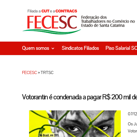
Quem somos
Sindicatos Filiados
Piso Salarial S
FECESC
»
TRTSC
Votorantin é condenada a pagar R$ 200 mil de
07/1
Os Ju
Votor