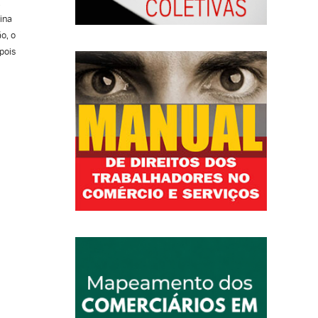
ina
o, o
pois
alguns
tanto,
es que
sos
 que
ido a
gas
smo
al
a Maria
,
a de
s ao
adas,