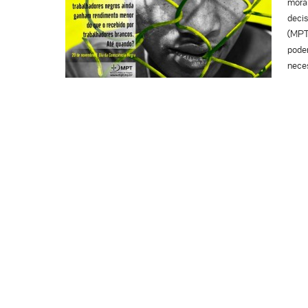
morai
decis
(MPT-
poder
neces
incon
de se
ultra
poder
semel
ganho
uma 
ofens
chega
empre
como
Lavor
depoi
produ
longo