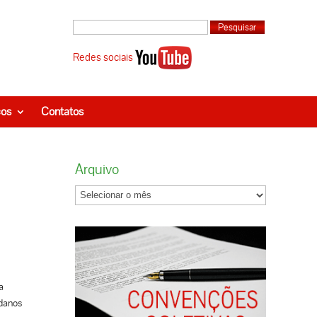
Redes sociais
ços
Contatos
Arquivo
a
 danos