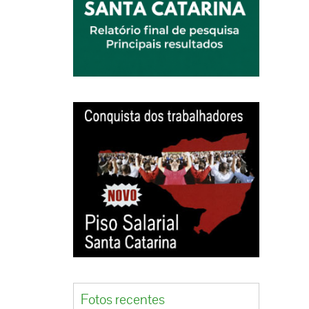
stradas
elo
do, sem
amente
espeito
as de
umana.
dobro e
sde a
Fotos recentes