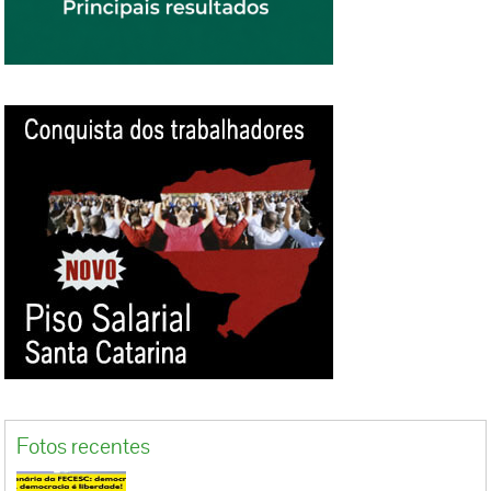
princípios constitucionais e legais de
valorização do trabalho, justiça social, bem-
estar individual e social e da própria dignidade
da pessoa. Cabe recurso ao Tribunal Regional
do Trabalho da 4ª Região. Justiça francesa
Em decisão também divulgada nesta quarta-
feira (4), o Tribunal de Cassação na França
decidiu que um motorista de Uber não é
autônomo e que de fato há uma relação
empregador-empregado no trabalho com o
aplicativo. Trata-se de uma decisão sem
precedentes para os motoristas ainda
considerados, por enquanto, independentes.
“Eles poderão solicitar uma reclassificação de
seu contrato. Se tomarem uma ação, devem
ganhar seu caso e ter seu status de autônomo
reclassificado como trabalhadores
Fotos recentes
assalariados”, disse...