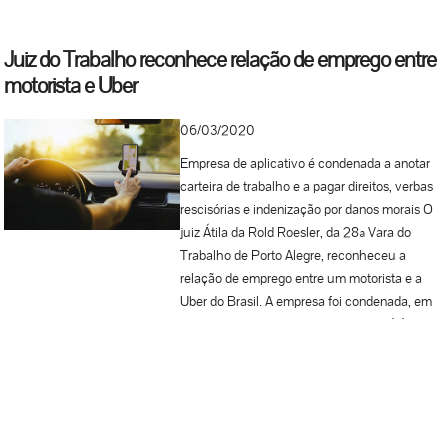
Juiz do Trabalho reconhece relação de emprego entre
motorista e Uber
06/03/2020
Empresa de aplicativo é condenada a anotar
carteira de trabalho e a pagar direitos, verbas
rescisórias e indenização por danos morais O
juiz Átila da Rold Roesler, da 28ª Vara do
Trabalho de Porto Alegre, reconheceu a
relação de emprego entre um motorista e a
Uber do Brasil. A empresa foi condenada, em
decisão divulgada nesta quarta-feira (4), a
anotar a carteira de trabalho e a pagar verbas
rescisórias e demais direitos trabalhistas. Foi
deferida, também, indenização por danos
morais, por ausência do aviso prévio e dos
pagamentos devidos. A empresa alegou que