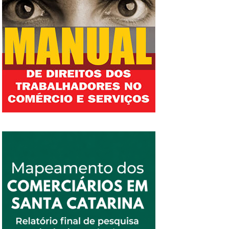
afastar a subordinação. A empresa definia os
carros, fixava valores das corridas e exigia a
contratação de seguro. Os motoristas também
eram avaliados, com atribuição de notas, e
desligados se não atingissem a média local.
Uma testemunha no processo confirmou o
caráter individual da plataforma, comprovando
o requisito da pessoalidade. Ela também
informou que se fosse provado o uso por
terceiros, o motorista não poderia mais utilizá-
la. Para o magistrado, os pagamentos
semanais configuraram a onerosidade e os
controles de frequência por meio do aplicativo
com uso do GPS, a não-eventualidade.
Também ficou provado que o autor recebia e-
mails de cobrança quando ficava alguns dias
sem usar o sistema. O julgador ainda
observou na sentença que a presunção de
existência de vínculo empregatício no direito
brasileiro é imperativa e vai ao encontro dos