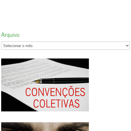
apenas fazia a intermediação de pessoas,
sendo mera “parceira” entre o motorista e a
plataforma digital. Afirmou que não havia
exigência de exclusividade e que não
estavam presentes os requisitos habituais da
Arquivo
relação de emprego: subordinação,
pessoalidade, onerosidade e não-
eventualidade. Para o magistrado, se a
relação de trabalho evoluiu nas últimas
décadas, o modo de análise também pode ser
reconstruído com base nos princípios do
Direito do Trabalho. “Uma releitura dos
requisitos para a configuração do vínculo de
emprego é necessária para que não haja a
exploração desenfreada da mão de obra sem
qualquer proteção legal”, ressaltou. No
entendimento do juiz, a inexistência de
jornada fixa ou número mínimo de
atendimentos não foram suficientes para