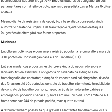
peemedebista Eduardo Braga (AM). Entre os titulares do colegiado, únicos
parlamentares com direito de voto, apenas o pessedista Lasier Martins (RS) se
absteve.
Mesmo diante da resistência da oposição, a base aliada conseguiu ainda
autorizar o caráter de urgência da tramitação e rejeitar os três destaques
(sugestões de alteração) que foram propostos.
Mudanças
Envolta em polêmicas e com ampla rejeição popular, a reforma altera mais de
300 pontos da Consolidação das Leis do Trabalho (CLT).
Entre as mudanças propostas, estão: prevalência do negociado sobre o
legislado; fim da assistência obrigatória do sindicato na extinção e na
homologação dos contratos; extinção do imposto sindical obrigatório; divisão
das férias em até três períodos; contrato de trabalho intermitente (modalidade
de contrato de trabalho por hora); negociação da jornada entre patrões e
empregados, podendo chegar a 12 horas em um único dia, com limite de 48
horas semanais (44 da jornada padrão, mais quatro extras).
A reforma também possibilita que grávidas e lactantes trabalhem em locais