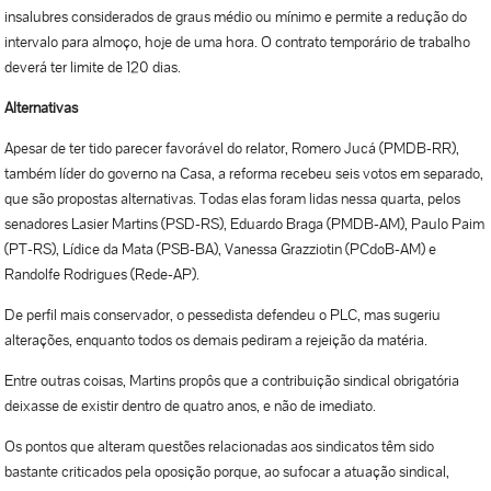
insalubres considerados de graus médio ou mínimo e permite a redução do
intervalo para almoço, hoje de uma hora. O contrato temporário de trabalho
deverá ter limite de 120 dias.
Alternativas
Apesar de ter tido parecer favorável do relator, Romero Jucá (PMDB-RR),
também líder do governo na Casa, a reforma recebeu seis votos em separado,
que são propostas alternativas. Todas elas foram lidas nessa quarta, pelos
senadores Lasier Martins (PSD-RS), Eduardo Braga (PMDB-AM), Paulo Paim
(PT-RS), Lídice da Mata (PSB-BA), Vanessa Grazziotin (PCdoB-AM) e
Randolfe Rodrigues (Rede-AP).
De perfil mais conservador, o pessedista defendeu o PLC, mas sugeriu
alterações, enquanto todos os demais pediram a rejeição da matéria.
Entre outras coisas, Martins propôs que a contribuição sindical obrigatória
deixasse de existir dentro de quatro anos, e não de imediato.
Os pontos que alteram questões relacionadas aos sindicatos têm sido
bastante criticados pela oposição porque, ao sufocar a atuação sindical,