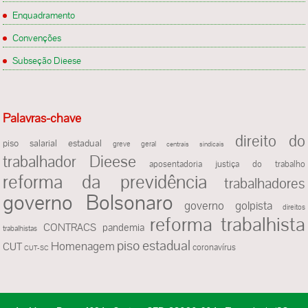
Enquadramento
Convenções
Subseção Dieese
Palavras-chave
direito do
piso salarial estadual
greve geral
centrais sindicais
Dieese
trabalhador
justiça do trabalho
aposentadoria
reforma da previdência
trabalhadores
governo Bolsonaro
governo golpista
direitos
reforma trabalhista
CONTRACS
pandemia
trabalhistas
piso estadual
Homenagem
CUT
coronavírus
CUT-SC