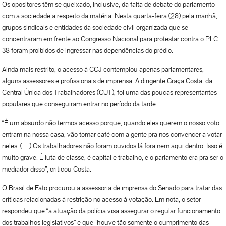
Os opositores têm se queixado, inclusive, da falta de debate do parlamento
com a sociedade a respeito da matéria. Nesta quarta-feira (28) pela manhã,
grupos sindicais e entidades da sociedade civil organizada que se
concentraram em frente ao Congresso Nacional para protestar contra o PLC
38 foram proibidos de ingressar nas dependências do prédio.
Ainda mais restrito, o acesso à CCJ contemplou apenas parlamentares,
alguns assessores e profissionais de imprensa. A dirigente Graça Costa, da
Central Única dos Trabalhadores (CUT), foi uma das poucas representantes
populares que conseguiram entrar no período da tarde.
“É um absurdo não termos acesso porque, quando eles querem o nosso voto,
entram na nossa casa, vão tomar café com a gente pra nos convencer a votar
neles. (…) Os trabalhadores não foram ouvidos lá fora nem aqui dentro. Isso é
muito grave. É luta de classe, é capital e trabalho, e o parlamento era pra ser o
mediador disso”, criticou Costa.
O Brasil de Fato procurou a assessoria de imprensa do Senado para tratar das
críticas relacionadas à restrição no acesso à votação. Em nota, o setor
respondeu que “a atuação da polícia visa assegurar o regular funcionamento
dos trabalhos legislativos” e que “houve tão somente o cumprimento das