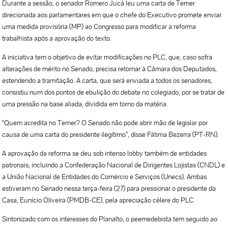
Durante a sessão, o senador Romero Jucá leu uma carta de Temer
direcionada aos parlamentares em que o chefe do Executivo promete enviar
uma medida provisória (MP) ao Congresso para modificar a reforma
trabalhista após a aprovação do texto.
A iniciativa tem o objetivo de evitar modificações no PLC, que, caso sofra
alterações de mérito no Senado, precisa retornar à Câmara dos Deputados,
estendendo a tramitação. A carta, que será enviada a todos os senadores,
consistiu num dos pontos de ebulição do debate no colegiado, por se tratar de
uma pressão na base aliada, dividida em torno da matéria.
“Quem acredita no Temer? O Senado não pode abrir mão de legislar por
causa de uma carta do presidente ilegítimo”, disse Fátima Bezerra (PT-RN).
A aprovação da reforma se deu sob intenso lobby também de entidades
patronais, incluindo a Confederação Nacional de Dirigentes Lojistas (CNDL) e
a União Nacional de Entidades do Comércio e Serviços (Unecs). Ambas
estiveram no Senado nessa terça-feira (27) para pressionar o presidente da
Casa, Eunício Oliveira (PMDB-CE), pela apreciação célere do PLC.
Sintonizado com os interesses do Planalto, o peemedebista tem seguido ao