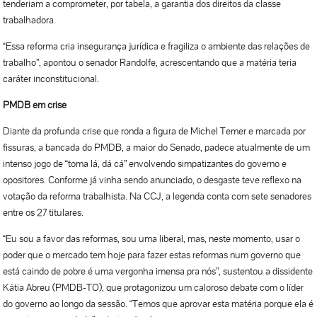
tenderiam a comprometer, por tabela, a garantia dos direitos da classe
trabalhadora.
“Essa reforma cria insegurança jurídica e fragiliza o ambiente das relações de
trabalho”, apontou o senador Randolfe, acrescentando que a matéria teria
caráter inconstitucional.
PMDB em crise
Diante da profunda crise que ronda a figura de Michel Temer e marcada por
fissuras, a bancada do PMDB, a maior do Senado, padece atualmente de um
intenso jogo de “toma lá, dá cá” envolvendo simpatizantes do governo e
opositores. Conforme já vinha sendo anunciado, o desgaste teve reflexo na
votação da reforma trabalhista. Na CCJ, a legenda conta com sete senadores
entre os 27 titulares.
“Eu sou a favor das reformas, sou uma liberal, mas, neste momento, usar o
poder que o mercado tem hoje para fazer estas reformas num governo que
está caindo de pobre é uma vergonha imensa pra nós”, sustentou a dissidente
Kátia Abreu (PMDB-TO), que protagonizou um caloroso debate com o líder
do governo ao longo da sessão. “Temos que aprovar esta matéria porque ela é